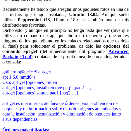
Recientemente he tenido que arreglar unos paquetes rotos en una de
las distros que tengo instaladas,
Ubuntu 18.04
. Aunque suelo
utilizar
Peppermint OS
, Ubuntu 18.x es también una de mis
distribuciones favoritas.
Dicho esto, y aunque en principio no tenga nada que ver (tuve que
utilizar un comando de apt que ahora no recuerdo y que no es
ninguno de los que adjunto en los enlaces relacionados que os dejo
al final) para solucionar el problema, os dejo las
opciones del
comando apt-get
(del inmensamente útil programa
Advanced
Packaing Tool
), copiadas de la propia línea de comandos, terminal
o consola:
guillermo@pc1:~$ apt-get
apt 1.6.6 (amd64)
Uso: apt-get [opciones] orden
apt-get [opciones] install|remove paq1 [paq2 …]
apt-get [opciones] source paq1 [paq2 …]
apt-get es una interfaz de línea de órdenes para la obtención de
paquetes y de información sobre ellos de orígenes autenticados y
para la instalación, actualización y eliminación de paquetes junto
a sus dependencias.
Órdenes más utilizadas: