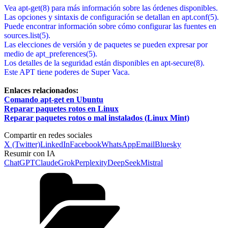
Vea apt-get(8) para más información sobre las órdenes disponibles.
Las opciones y sintaxis de configuración se detallan en apt.conf(5).
Puede encontrar información sobre cómo configurar las fuentes en
sources.list(5).
Las elecciones de versión y de paquetes se pueden expresar por
medio de apt_preferences(5).
Los detalles de la seguridad están disponibles en apt-secure(8).
Este APT tiene poderes de Super Vaca.
Enlaces relacionados:
Comando apt-get en Ubuntu
Reparar paquetes rotos en Linux
Reparar paquetes rotos o mal instalados (Linux Mint)
Compartir en redes sociales
X (Twitter)
LinkedIn
Facebook
WhatsApp
Email
Bluesky
Resumir con IA
ChatGPT
Claude
Grok
Perplexity
DeepSeek
Mistral