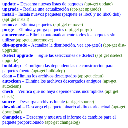
update
– Descarga nuevas listas de paquetes
(apt-get update)
upgrade
– Realiza una actualización
(apt-get upgrade)
install
– Instala nuevos paquetes (paquete es libc6 y no libc6.deb)
(apt-get install)
remove
– Elimina paquetes
(apt-get remove)
purge
– Elimina y purga paquetes
(apt-get purge)
autoremove
– Elimina automáticamente todos los paquetes sin
utilizar
(apt-get autoremove)
dist-upgrade
– Actualiza la distribución, vea apt-get(8)
(apt-get dist-
upgrade)
dselect-upgrade
– Sigue las selecciones de dselect
(apt-get dselect-
upgrade)
build-dep
– Configura las dependencias de construcción para
paquetes fuente
(apt-get build-dep)
clean
– Elimina los archivos descargados
(apt-get clean)
autoclean
– Elimina los archivos descargados antiguos
(apt-get
autoclean)
check
– Verifica que no haya dependencias incumplidas
(apt-get
check)
source
– Descarga archivos fuente
(apt-get source)
download
– Descarga el paquete binario al directorio actual
(apt-get
download)
changelog
– Descarga y muestra el informe de cambios para el
paquete proporcionado
(apt-get changelog)