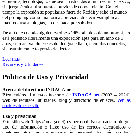
economía, tecnología, lo que sea— reducidas a un nivel muy básico,
sin jerga técnica ni supuestos previos de conocimiento. Con el
tiempo la expresión se popularizó fuera de Reddit y saltó al mundo
del prompting como una forma abreviada de decir «simplifica al
máximo, usa analogías, no des nada por sabido».
De ahí que cuando alguien escribe «/eli5» al inicio de un prompt, no
está pidiendo literalmente una explicación apta para un niño de 5
años, sino activando ese estilo: lenguaje llano, ejemplos concretos,
sin asumir contexto previo del lector.
Leer más
Recursos y Utilidades
Política de Uso y Privacidad
Acerca del directorio INDAGA.net
Bienvenidos al nuevo directorio de
INDAGA.net
(2002 – 2024),
web de recursos, utilidades, blog y directorio de enlaces.
Ver las
cookies de este sitio
Uso y privacidad
Este sitio web (https://indaga.net) es personal. No almaceno ningún
tipo de información o hago uso de los correos electrónicos o
cualquier otro tipo de información personal. Es más, no hay