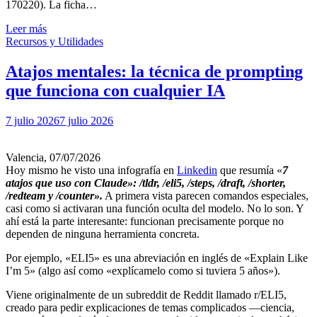
170220). La ficha…
Leer más
Recursos y Utilidades
Atajos mentales: la técnica de prompting
que funciona con cualquier IA
7 julio 2026
7 julio 2026
Valencia, 07/07/2026
Hoy mismo he visto una infografía en
Linkedin
que resumía «
7
atajos que uso con Claude»: /tldr, /eli5, /steps, /draft, /shorter,
/redteam y /counter».
A primera vista parecen comandos especiales,
casi como si activaran una función oculta del modelo. No lo son. Y
ahí está la parte interesante: funcionan precisamente porque no
dependen de ninguna herramienta concreta.
Por ejemplo, «ELI5» es una abreviación en inglés de «Explain Like
I’m 5» (algo así como «explícamelo como si tuviera 5 años»).
Viene originalmente de un subreddit de Reddit llamado r/ELI5,
creado para pedir explicaciones de temas complicados —ciencia,