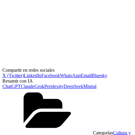
Compartir en redes sociales
X (Twitter)
LinkedIn
Facebook
WhatsApp
Email
Bluesky
Resumir con IA
ChatGPT
Claude
Grok
Perplexity
DeepSeek
Mistral
Categorías
Cultura y