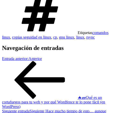
Etiquetas
comandos
linux
,
copias seguidad en linux
,
cp
,
gnu linux
,
linux
,
rsync
Navegación de entradas
Entrada anterior:
Anterior
🔥🧱Qué es un
cortafuegos para tu web y por qué Wordfence te lo pone fácil (en
WordPress)
Siguiente entrada
Siguiente
Hace mucho tiempo de esto… aunque