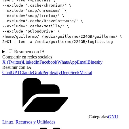
rsync -rvu --progress \
--exclude='.cache/chromium/' \
--exclude='snap/chromium/' \
--exclude='snap/firefox/' \
--exclude='.cache/BraveSoftware/' \
--exclude='.cache/mozilla/' \
--exclude='pCloudDrive' \
/home/guillermo/ /media/guillermo/224GB/guillermo/ \
2>&1 | tee -a /media/guillermo/224GB/logfile.log
Resumen con IA
Compartir en redes sociales
X (Twitter)
LinkedIn
Facebook
WhatsApp
Email
Bluesky
Resumir con IA
ChatGPT
Claude
Grok
Perplexity
DeepSeek
Mistral
Categorías
GNU
Linux
,
Recursos y Utilidades