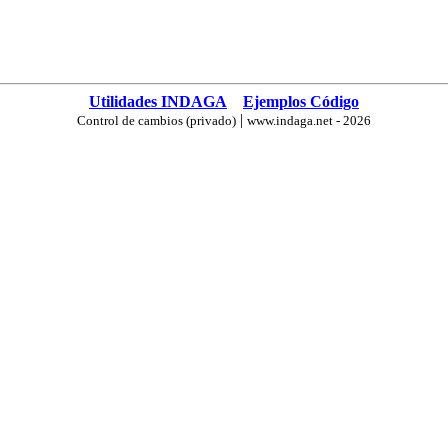
Utilidades INDAGA
Ejemplos Código
|
Control de cambios (privado)
www.indaga.net - 2026