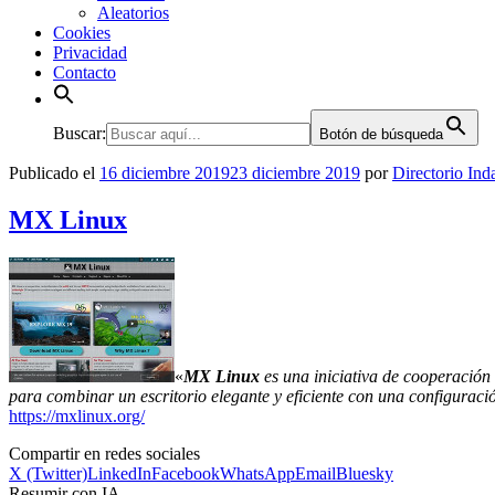
Aleatorios
Cookies
Privacidad
Contacto
Buscar:
Botón de búsqueda
Publicado el
16 diciembre 2019
23 diciembre 2019
por
Directorio Ind
MX Linux
«
MX Linux
es una iniciativa de cooperación
para combinar un escritorio elegante y eficiente con una configuraci
https://mxlinux.org/
Compartir en redes sociales
X (Twitter)
LinkedIn
Facebook
WhatsApp
Email
Bluesky
Resumir con IA