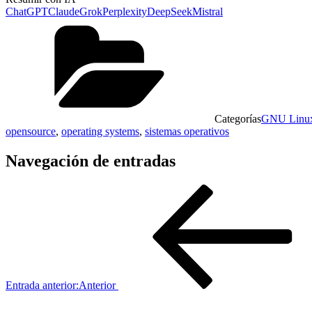
ChatGPT
Claude
Grok
Perplexity
DeepSeek
Mistral
Categorías
GNU Linu
opensource
,
operating systems
,
sistemas operativos
Navegación de entradas
Entrada anterior:
Anterior