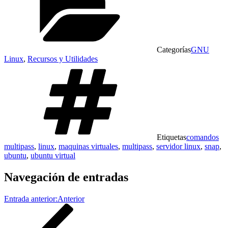
Categorías
GNU
Linux
,
Recursos y Utilidades
Etiquetas
comandos
multipass
,
linux
,
maquinas virtuales
,
multipass
,
servidor linux
,
snap
,
ubuntu
,
ubuntu virtual
Navegación de entradas
Entrada anterior:
Anterior