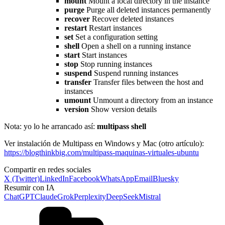
mount
Mount a local directory in the instance
purge
Purge all deleted instances permanently
recover
Recover deleted instances
restart
Restart instances
set
Set a configuration setting
shell
Open a shell on a running instance
start
Start instances
stop
Stop running instances
suspend
Suspend running instances
transfer
Transfer files between the host and
instances
umount
Unmount a directory from an instance
version
Show version details
Nota: yo lo he arrancado así:
multipass shell
Ver instalación de Multipass en Windows y Mac (otro artículo):
https://blogthinkbig.com/multipass-maquinas-virtuales-ubuntu
Compartir en redes sociales
X (Twitter)
LinkedIn
Facebook
WhatsApp
Email
Bluesky
Resumir con IA
ChatGPT
Claude
Grok
Perplexity
DeepSeek
Mistral