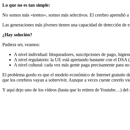
Lo que no es tan simple:
No somos más «
tontos
«, somos más selectivos. El cerebro aprendió a f
Las generaciones más jóvenes tienen una capacidad de detección de est
¿Hay solución?
Pudiera ser, veamos:
A nivel individual: bloqueadores, suscripciones de pago, higiene
A nivel regulatorio: la UE está apretando bastante con el DSA (
A nivel cultural: cada vez más gente paga precisamente para no 
El problema gordo es que el modelo económico de Internet gratuito dep
que los cerebros vayan a sobrevivir. Aunque a veces cueste creerlo 
Y aquí dejo uno de los vídeos (hasta que lo retiren de Youtube…) del