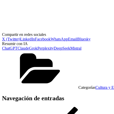
Compartir en redes sociales
X (Twitter)
LinkedIn
Facebook
WhatsApp
Email
Bluesky
Resumir con IA
ChatGPT
Claude
Grok
Perplexity
DeepSeek
Mistral
Categorías
Cultura y 
Navegación de entradas