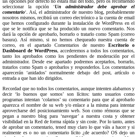
las opciones por defecto no estará mal del todo, pero os recomiendo
seleccionar la opción ‘
Un administrador debe aprobar el
comentario
‘. Así, el administrador de nuestro blog, probablemente
nosotros mismos, recibirá un correo electrónico a la cuenta de email
que hemos configurado durante la instalación de WordPress en el
que se le notifica que se ha producido un nuevo comentario. Nos
dará la opción de aprobarlo, borrarlo o tratarlo como Spam (correo
basura). Así mismo, si no hemos chequeado nuestra cuenta de
correo, en el apartado Comentarios de nuestro
Escritorio o
Dashboard de WordPress
, accederemos a todos los comentarios,
tanto los aprobados como los pendientes de moderación por el
administrador. Desde ese apartado podremos aceptarlos, borrarlo,
tratarlos como Spam o aprobarlos y responderlos. Los comentarios
aparecerán ‘anidados’ normalmente debajo del post, artículo o
entrada a que han ido dirigidos.
Recordad que no todos los comentarios, aunque intenten alabarnos y
decir ‘lo buenos que somos’ son lícitos: tanto usuarios como
programas intentan ‘colarnos’ su comentario para que al aprobarlo
aparezca el nombre de su web y/o enlace a la misma para intentar
aprovecharse del posicionamiento web. Son como rémoras que se
pegan a nuestro blog para ‘navegar’ a nuestra costa y obtener
visibilidad en la Red de forma rápida y sin coste. Por lo tanto, antes
de aprobar un comentario, tened muy claro lo que váis a hacer y si
realmente es o no un comentario lícito ¿de acuerdo? OS dejo un