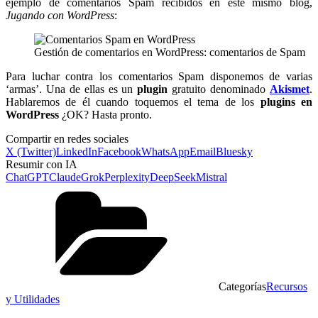
ejemplo de comentarios Spam recibidos en este mismo blog,
Jugando con WordPress
:
Gestión de comentarios en WordPress: comentarios de Spam
Para luchar contra los comentarios Spam disponemos de varias
‘armas’. Una de ellas es un
plugin
gratuito denominado
Akismet
.
Hablaremos de él cuando toquemos el tema de los
plugins en
WordPress
¿OK? Hasta pronto.
Compartir en redes sociales
X (Twitter)
LinkedIn
Facebook
WhatsApp
Email
Bluesky
Resumir con IA
ChatGPT
Claude
Grok
Perplexity
DeepSeek
Mistral
Categorías
Recursos
y Utilidades