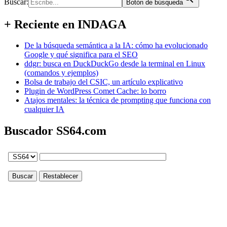
Buscar:
Botón de búsqueda
+ Reciente en INDAGA
De la búsqueda semántica a la IA: cómo ha evolucionado
Google y qué significa para el SEO
ddgr: busca en DuckDuckGo desde la terminal en Linux
(comandos y ejemplos)
Bolsa de trabajo del CSIC, un artículo explicativo
Plugin de WordPress Comet Cache: lo borro
Atajos mentales: la técnica de prompting que funciona con
cualquier IA
Buscador SS64.com