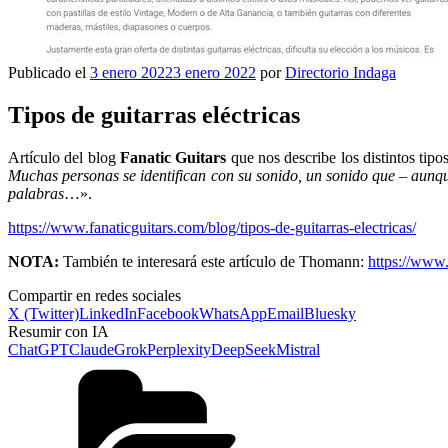
Publicado el
3 enero 2022
3 enero 2022
por
Directorio Indaga
Tipos de guitarras eléctricas
Artículo del blog
Fanatic Guitars
que nos describe los distintos tipo
Muchas personas se identifican con su sonido, un sonido que – aunqu
palabras
…».
https://www.fanaticguitars.com/blog/tipos-de-guitarras-electricas/
NOTA:
También te interesará este artículo de Thomann:
https://www.
Compartir en redes sociales
X (Twitter)
LinkedIn
Facebook
WhatsApp
Email
Bluesky
Resumir con IA
ChatGPT
Claude
Grok
Perplexity
DeepSeek
Mistral