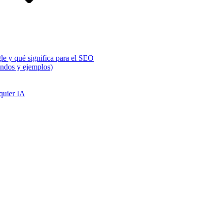
e y qué significa para el SEO
ndos y ejemplos)
quier IA