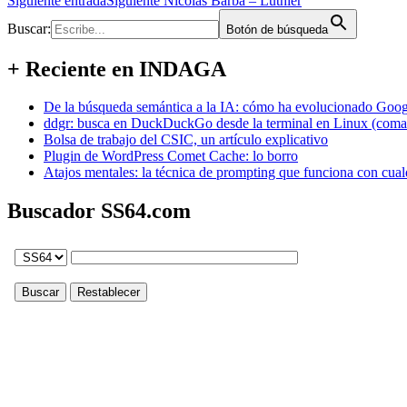
Siguiente entrada
Siguiente
Nicolás Barba – Luthier
Buscar:
Botón de búsqueda
+ Reciente en INDAGA
De la búsqueda semántica a la IA: cómo ha evolucionado Googl
ddgr: busca en DuckDuckGo desde la terminal en Linux (coma
Bolsa de trabajo del CSIC, un artículo explicativo
Plugin de WordPress Comet Cache: lo borro
Atajos mentales: la técnica de prompting que funciona con cual
Buscador SS64.com