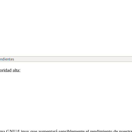
ridad alta:
tema GNU/Linux que aumentará sensiblemente el rendimiento de nuestr