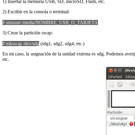
1) Insertar la memoria USB, SD, microSD, Flash, etc.
2) Escribir en la consola o terminal:
# umount /media/NOMBRE_USB_O_TARJETA
3) Crear la partición swap:
# mkswap /dev/sdg
(sdg1, sdg2, sdg4, etc.)
En mi caso, la asignación de la unidad externa es sdg. Podemos averig
etc.