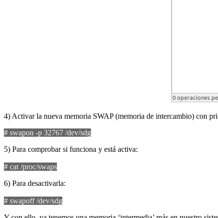
4) Activar la nueva memoria SWAP (memoria de intercambio) con prio
# swapon -p 32767 /dev/sdg
5) Para comprobar si funciona y está activa:
# cat /proc/swaps
6) Para desactivarla:
# swapoff /dev/sdg
Y con ello, ya tenemos una memoria ‘intermedia’ más en nuestro sis