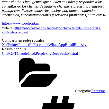
crear chatbots inteligentes que pueden entender y responder a las
consultas de los clientes de manera eficiente y precisa. La empresa
trabaja con diversas industrias, incluyendo banca, comercio
electrónico, telecomunicaciones y servicios financieros, entre otros
«.
https://www.forefront.ai
Visto en:
https://www.softzone.es/noticias/metabits/chatgpt4-inteligencias-
artificiales-mejores/
Compartir en redes sociales
X (Twitter)
LinkedIn
Facebook
WhatsApp
Email
Bluesky
Resumir con IA
ChatGPT
Claude
Grok
Perplexity
DeepSeek
Mistral
Categorías
Recursos