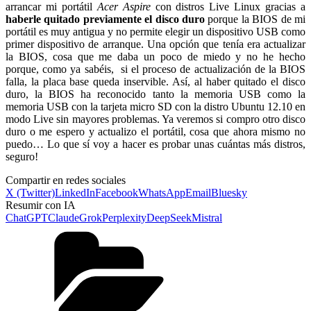
arrancar mi portátil
Acer Aspire
con distros Live Linux gracias a
haberle quitado previamente el disco duro
porque la BIOS de mi
portátil es muy antigua y no permite elegir un dispositivo USB como
primer dispositivo de arranque. Una opción que tenía era actualizar
la BIOS, cosa que me daba un poco de miedo y no he hecho
porque, como ya sabéis, si el proceso de actualización de la BIOS
falla, la placa base queda inservible. Así, al haber quitado el disco
duro, la BIOS ha reconocido tanto la memoria USB como la
memoria USB con la tarjeta micro SD con la distro Ubuntu 12.10 en
modo Live sin mayores problemas. Ya veremos si compro otro disco
duro o me espero y actualizo el portátil, cosa que ahora mismo no
puedo… Lo que sí voy a hacer es probar unas cuántas más distros,
seguro!
Compartir en redes sociales
X (Twitter)
LinkedIn
Facebook
WhatsApp
Email
Bluesky
Resumir con IA
ChatGPT
Claude
Grok
Perplexity
DeepSeek
Mistral