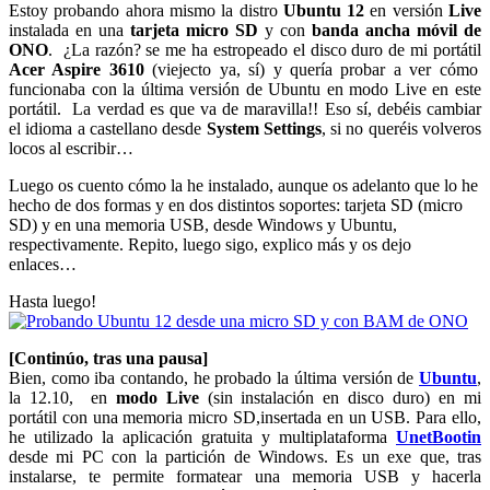
Estoy probando ahora mismo la distro
Ubuntu 12
en versión
Live
instalada en una
tarjeta micro SD
y con
banda ancha móvil de
ONO
. ¿La razón? se me ha estropeado el disco duro de mi portátil
Acer Aspire 3610
(viejecto ya, sí) y quería probar a ver cómo
funcionaba con la última versión de Ubuntu en modo Live en este
portátil. La verdad es que va de maravilla!! Eso sí, debéis cambiar
el idioma a castellano desde
System Settings
, si no queréis volveros
locos al escribir…
Luego os cuento cómo la he instalado, aunque os adelanto que lo he
hecho de dos formas y en dos distintos soportes: tarjeta SD (micro
SD) y en una memoria USB, desde Windows y Ubuntu,
respectivamente. Repito, luego sigo, explico más y os dejo
enlaces…
Hasta luego!
[Continúo, tras una pausa]
Bien, como iba contando, he probado la última versión de
Ubuntu
,
la 12.10, en
modo Live
(sin instalación en disco duro) en mi
portátil con una memoria micro SD,insertada en un USB. Para ello,
he utilizado la aplicación gratuita y multiplataforma
UnetBootin
desde mi PC con la partición de Windows. Es un exe que, tras
instalarse, te permite formatear una memoria USB y hacerla