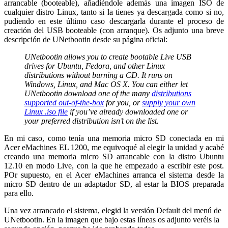
arrancable (booteable), añadiéndole además una imagen ISO de
cualquier distro Linux, tanto si la tienes ya descargada como si no,
pudiendo en este último caso descargarla durante el proceso de
creación del USB booteable (con arranque). Os adjunto una breve
descripción de UNetbootin desde su página oficial:
UNetbootin allows you to create bootable Live USB
drives for Ubuntu, Fedora, and other Linux
distributions without burning a CD. It runs on
Windows, Linux, and Mac OS X. You can either let
UNetbootin download one of the many
distributions
supported out-of-the-box
for you, or
supply your own
Linux .iso file
if you’ve already downloaded one or
your preferred distribution isn’t on the list.
En mi caso, como tenía una memoria micro SD conectada en mi
Acer eMachines EL 1200, me equivoqué al elegir la unidad y acabé
creando una memoria micro SD arrancable con la distro Ubuntu
12.10 en modo Live, con la que he empezado a escribir este post.
POr supuesto, en el Acer eMachines arranca el sistema desde la
micro SD dentro de un adaptador SD, al estar la BIOS preparada
para ello.
Una vez arrancado el sistema, elegid la versión Default del menú de
UNetbootin. En la imagen que bajo estas líneas os adjunto veréis la