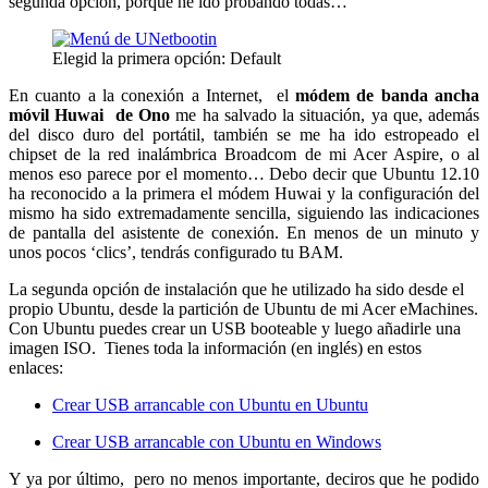
segunda opción, porque he ido probando todas…
Elegid la primera opción: Default
En cuanto a la conexión a Internet, el
módem de banda ancha
móvil Huwai de Ono
me ha salvado la situación, ya que, además
del disco duro del portátil, también se me ha ido estropeado el
chipset de la red inalámbrica Broadcom de mi Acer Aspire, o al
menos eso parece por el momento… Debo decir que Ubuntu 12.10
ha reconocido a la primera el módem Huwai y la configuración del
mismo ha sido extremadamente sencilla, siguiendo las indicaciones
de pantalla del asistente de conexión. En menos de un minuto y
unos pocos ‘clics’, tendrás configurado tu BAM.
La segunda opción de instalación que he utilizado ha sido desde el
propio Ubuntu, desde la partición de Ubuntu de mi Acer eMachines.
Con Ubuntu puedes crear un USB booteable y luego añadirle una
imagen ISO. Tienes toda la información (en inglés) en estos
enlaces:
Crear USB arrancable con Ubuntu en Ubuntu
Crear USB arrancable con Ubuntu en Windows
Y ya por último, pero no menos importante, deciros que he podido