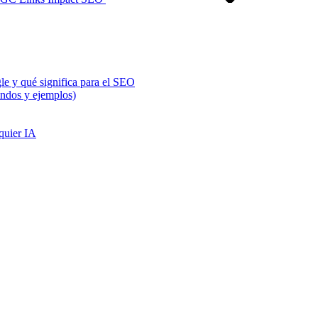
e y qué significa para el SEO
ndos y ejemplos)
quier IA