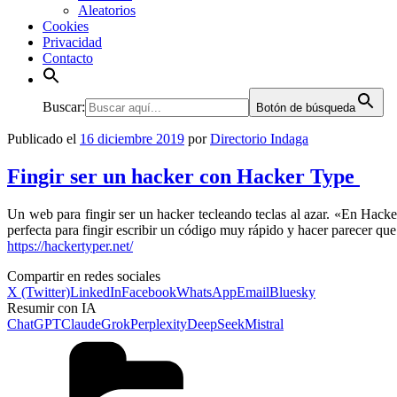
Aleatorios
Cookies
Privacidad
Contacto
Buscar:
Botón de búsqueda
Publicado el
16 diciembre 2019
por
Directorio Indaga
Fingir ser un hacker con Hacker Type
Un web para fingir ser un hacker tecleando teclas al azar. «En Hacker
perfecta para fingir escribir un código muy rápido y hacer parecer q
https://hackertyper.net/
Compartir en redes sociales
X (Twitter)
LinkedIn
Facebook
WhatsApp
Email
Bluesky
Resumir con IA
ChatGPT
Claude
Grok
Perplexity
DeepSeek
Mistral