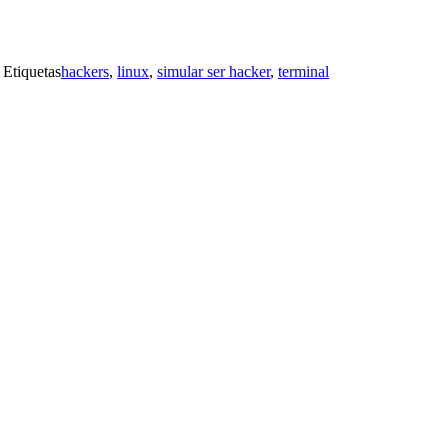
Etiquetas
hackers
,
linux
,
simular ser hacker
,
terminal