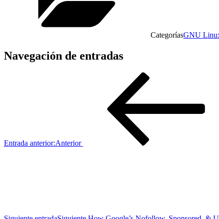
Categorías
GNU Linu
Navegación de entradas
Entrada anterior:
Anterior
Siguiente entrada
Siguiente
How Google’s Nofollow, Sponsored, &