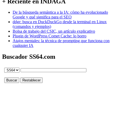
+ Reciente en INDAGA
De la búsqueda semántica a la IA: cómo ha evolucionado
Google y qué significa para el SEO
ddgr: busca en DuckDuckGo desde la terminal en Linux
(comandos y ejemplos)
Bolsa de trabajo del CSIC, un artículo explicativo
Plugin de WordPress Comet Cache: lo borro
Atajos mentales: la técnica de prompting que funciona con
cualquier IA
Buscador SS64.com