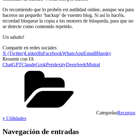
Os recomiendo que lo probéis est autilidad online, aunque sea para
haceros un pequeño ‘backup’ de vuestro blog. Si así lo hacéis,
recordad bloquear la copia a los motores de búsqueda, para que no
se detecte como contenido repetido.
Un saludo!
Compartir en redes sociales
X (Twitter)
LinkedIn
Facebook
WhatsApp
Email
Bluesky
Resumir con IA
ChatGPT
Claude
Grok
Perplexity
DeepSeek
Mistral
Categorías
Recursos
y Utilidades
Navegación de entradas