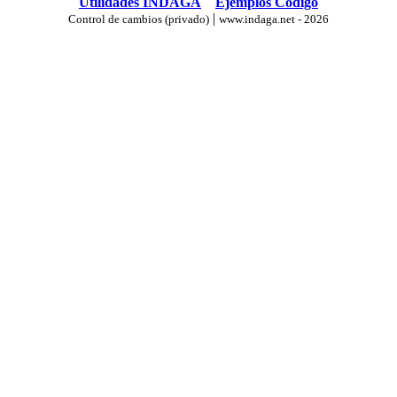
Utilidades INDAGA
Ejemplos Código
|
Control de cambios (privado)
www.indaga.net - 2026