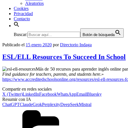
Aleatorios
Cookies
Privacidad
Contacto
Buscar:
Botón de búsqueda
Publicado el
15 enero 2020
por
Directorio Indaga
ESL/ELL Resources To Succeed In School
Más de 50 recursos para aprender inglés online par
Find guidance for teachers, parents, and students here
.»
https://www.accreditedschoolsonline.org/resources/esl-ell-resources-fo
Compartir en redes sociales
X (Twitter)
LinkedIn
Facebook
WhatsApp
Email
Bluesky
Resumir con IA
ChatGPT
Claude
Grok
Perplexity
DeepSeek
Mistral