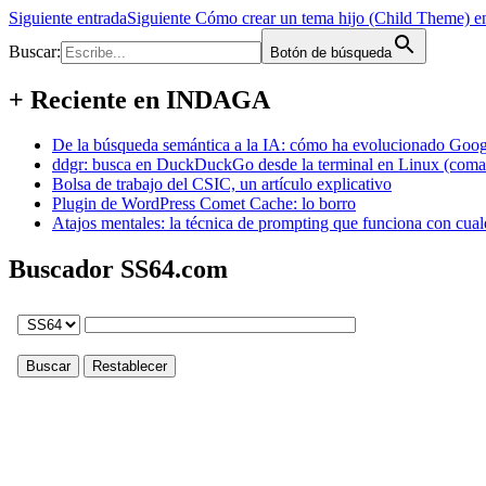
Siguiente entrada
Siguiente
Cómo crear un tema hijo (Child Theme) 
Buscar:
Botón de búsqueda
+ Reciente en INDAGA
De la búsqueda semántica a la IA: cómo ha evolucionado Googl
ddgr: busca en DuckDuckGo desde la terminal en Linux (coma
Bolsa de trabajo del CSIC, un artículo explicativo
Plugin de WordPress Comet Cache: lo borro
Atajos mentales: la técnica de prompting que funciona con cual
Buscador SS64.com