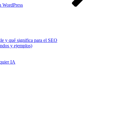
en WordPress
e y qué significa para el SEO
ndos y ejemplos)
quier IA