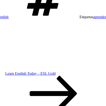
nglish
Etiquetas
aprender
Learn English Today – ESL Gold