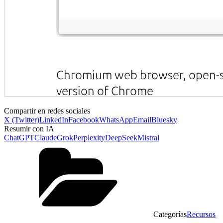
Compartir en redes sociales
X (Twitter)
LinkedIn
Facebook
WhatsApp
Email
Bluesky
Resumir con IA
ChatGPT
Claude
Grok
Perplexity
DeepSeek
Mistral
Categorías
Recursos