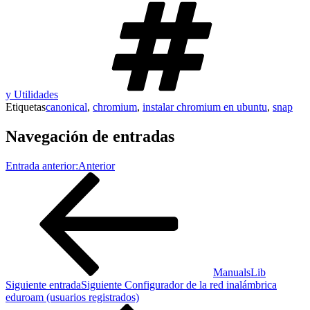
y Utilidades
Etiquetas
canonical
,
chromium
,
instalar chromium en ubuntu
,
snap
Navegación de entradas
Entrada anterior:
Anterior
ManualsLib
Siguiente entrada
Siguiente
Configurador de la red inalámbrica
eduroam (usuarios registrados)