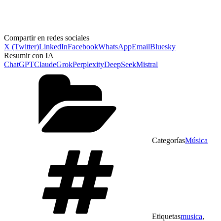
Compartir en redes sociales
X (Twitter)
LinkedIn
Facebook
WhatsApp
Email
Bluesky
Resumir con IA
ChatGPT
Claude
Grok
Perplexity
DeepSeek
Mistral
Categorías
Música
Etiquetas
musica
,