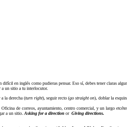
an difícil en inglés como pudieras pensar. Eso sí, debes tener claras alg
 un sitio a tu interlocutor.
r a la derecha (
turn right
), seguir recto (
go straight on
), doblar la esquin
ficina de correos, ayuntamiento, centro comercial, y un largo etcéter
ar a un sitio.
Asking for a direction
or
Giving directions.