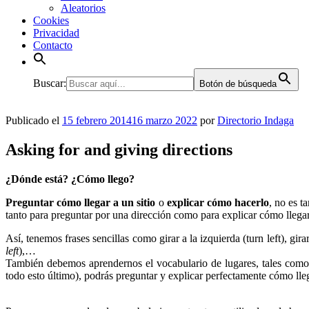
Aleatorios
Cookies
Privacidad
Contacto
Buscar:
Botón de búsqueda
Publicado el
15 febrero 2014
16 marzo 2022
por
Directorio Indaga
Asking for and giving directions
¿Dónde está? ¿Cómo llego?
Preguntar cómo llegar a un sitio
o
explicar cómo hacerlo
, no es t
tanto para preguntar por una dirección como para explicar cómo llegar a
Así, tenemos frases sencillas como girar a la izquierda (turn left), gira
left
),…
También debemos aprendernos el vocabulario de lugares, tales como O
todo esto último), podrás preguntar y explicar perfectamente cómo lleg