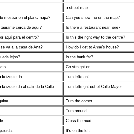
a street map
e mostrar en el plano/mapa?
Can you show me on the map?
taurante cerca de aquí?
Is there a restaurant near here?
or aquí para el centro?
Is this the right way to the centre?
se va a la casa de Ana?
How do I get to Anne’s house?
ueda lejos?
Is the bank far?
cto.
Go straight on
 la izquierda
Turn left/right
 la izquierda al salir de la Calle
Turn left/right out of Calle Mayor.
quina.
Turn the corner.
.
Turn around.
le.
Cross the road
quierda.
It’s on the left