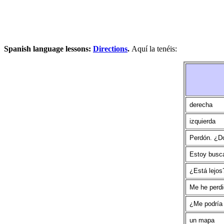
Spanish language lessons:
Directions
.
Aquí la tenéis:
derecha
izquierda
Perdón. ¿D
Estoy busca
¿Está lejos
Me he perdi
¿Me podría 
un mapa