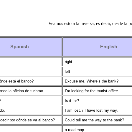
Veamos esto a la inversa, es decir, desde la p
Spanish
English
right
left
ónde está el banco?
Excuse me. Where’s the bank?
ndo la oficina de turismo.
I’m looking for the tourist office.
?
Is it far?
do.
I am lost. / I have lost my way.
decir por dónde se va al banco?
Could tell me the way to the bank?
a road map