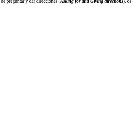
 de preguntar y dar direcciones (
Asking for and Giving directions
), os