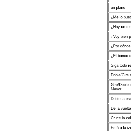
un plano
¿Me lo pued
¿Hay un res
¿Voy bien p
¿Por dónde 
¿El banco q
Siga todo re
Doble/Gire a
Gire/Doble a
Mayor.
Doble la es
Dé la vuelta
Cruce la cal
Está a la iz