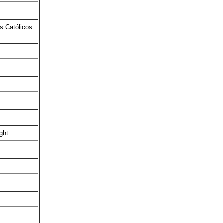
es Católicos
ght