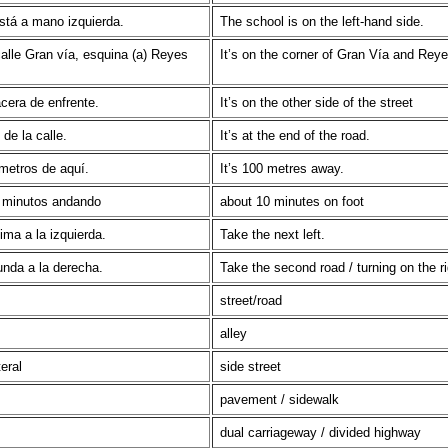
está a mano izquierda.
The school is on the left-hand side.
calle Gran vía, esquina (a) Reyes
It’s on the corner of Gran Vía and Rey
acera de enfrente.
It’s on the other side of the street
 de la calle.
It’s at the end of the road.
metros de aquí.
It’s 100 metres away.
z minutos andando
about 10 minutes on foot
ima a la izquierda.
Take the next left.
unda a la derecha.
Take the second road / turning on the ri
street/road
alley
teral
side street
pavement / sidewalk
dual carriageway / divided highway