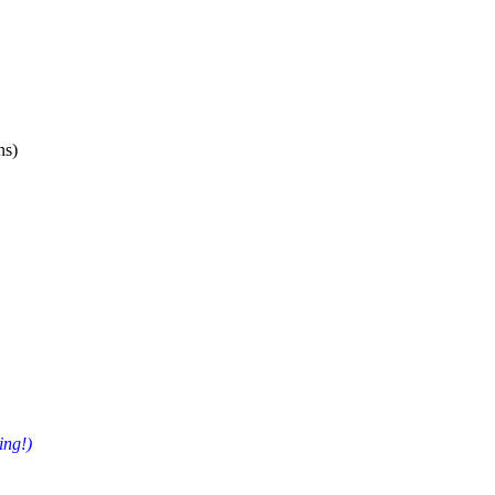
ns)
ing!)