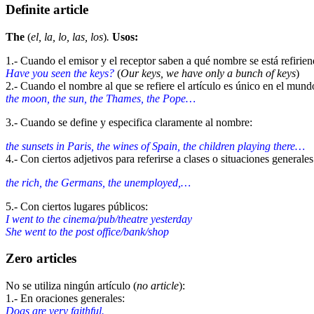
Definite article
The
(
el, la, lo, las, los
)
.
Usos:
1.- Cuando el emisor y el receptor saben a qué nombre se está refiriend
Have you seen the keys?
(
Our keys, we have only a bunch of keys
)
2.- Cuando el nombre al que se refiere el artículo es único en el mund
the moon, the sun, the Thames, the Pope…
3.- Cuando se define y especifica claramente al nombre:
the sunsets in Paris, the wines of Spain, the children playing there…
4.- Con ciertos adjetivos para referirse a clases o situaciones generale
the rich, the Germans, the unemployed,…
5.- Con ciertos lugares públicos:
I went to the cinema/pub/theatre yesterday
She went to the post office/bank/shop
Zero articles
No se utiliza ningún artículo (
no article
):
1.- En oraciones generales:
Dogs are very faithful.