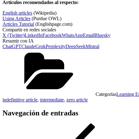
Artículos recomendados al respecto:
English articles
(Wikipedia)
Using Articles
(Purdue OWL)
Articles Tutorial
(Englishpage.com)
Compartir en redes sociales
X (Twitter)
LinkedIn
Facebook
WhatsApp
Email
Bluesky
Resumir con IA
ChatGPT
Claude
Grok
Perplexity
DeepSeek
Mistral
Categorías
Learning E
indefinitive article
,
intermediate
,
zero article
Navegación de entradas