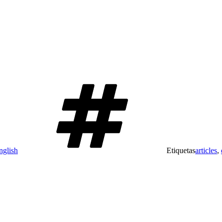
nglish
Etiquetas
articles
,