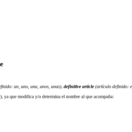
le
efinido: un, uno, una, unos, unas)
,
definitive article
(artículo definido: el
e
), ya que modifica y/o determina el nombre al que acompaña: