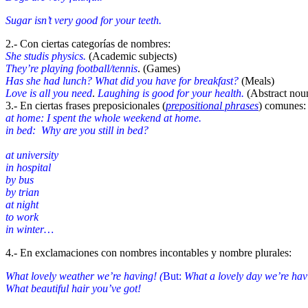
Sugar isn’t very good for your teeth.
2.- Con ciertas categorías de nombres:
She studis physics.
(Academic subjects)
They’re playing football/tennis
. (Games)
Has she had lunch?
What did you have for breakfast?
(Meals)
Love is all you need
.
Laughing is good for your health.
(Abstract nou
3.- En ciertas frases preposicionales (
prepositional phrases
) comunes:
at home: I spent the whole weekend at home.
in bed: Why are you still in bed?
at university
in hospital
by bus
by trian
at night
to work
in winter…
4.- En exclamaciones con nombres incontables y nombre plurales:
What lovely weather we’re having! (
But:
What a lovely day we’re hav
What beautiful hair you’ve got!