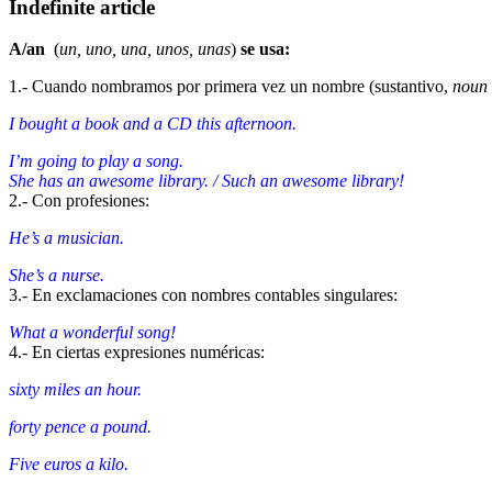
Indefinite article
A
/an
(
un, uno, una, unos, unas
)
se usa:
1.- Cuando nombramos por primera vez un nombre (sustantivo,
noun
I bought a book and a CD this afternoon.
I’m going to play a song.
She has an awesome library. / Such an awesome library!
2.- Con profesiones:
He’s a musician.
She’s a nurse.
3.- En exclamaciones con nombres contables singulares:
What a wonderful song!
4.- En ciertas expresiones numéricas:
sixty miles an hour.
forty pence a pound.
Five euros a kilo.