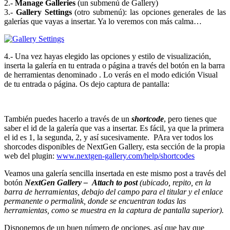
2.-
Manage Galleries
(un submenú de Gallery)
3.-
Gallery Settings
(otro submenú): las opciones generales de las
galerías que vayas a insertar. Ya lo veremos con más calma…
4.- Una vez hayas elegido las opciones y estilo de visualización,
inserta la galería en tu entrada o página a través del botón en la barra
de herramientas denominado . Lo verás en el modo edición Visual
de tu entrada o página. Os dejo captura de pantalla:
También puedes hacerlo a través de un
shortcode
, pero tienes que
saber el id de la galería que vas a insertar. Es fácil, ya que la primera
el id es 1, la segunda, 2, y así sucesivamente. PAra ver todos los
shorcodes disponibles de NextGen Gallery, esta sección de la propia
web del plugin:
www.nextgen-gallery.com/help/shortcodes
Veamos una galería sencilla insertada en este mismo post a través del
botón
NextGen Gallery – Attach to post
(ubicado, repito, en la
barra de herramientas, debajo del campo para el titular y el enlace
permanente o permalink, donde se encuentran todas las
herramientas, como se muestra en la captura de pantalla superior).
Disponemos de un buen número de opciones, así que hay que