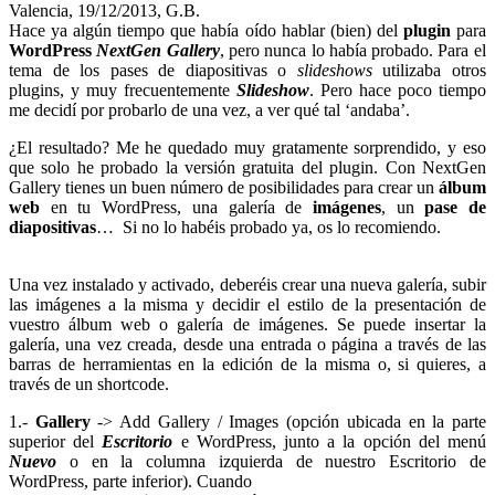
Valencia, 19/12/2013, G.B.
Hace ya algún tiempo que había oído hablar (bien) del
plugin
para
WordPress
NextGen Gallery
, pero nunca lo había probado. Para el
tema de los pases de diapositivas o
slideshows
utilizaba otros
plugins, y muy frecuentemente
Slideshow
. Pero hace poco tiempo
me decidí por probarlo de una vez, a ver qué tal ‘andaba’.
¿El resultado? Me he quedado muy gratamente sorprendido, y eso
que solo he probado la versión gratuita del plugin. Con NextGen
Gallery tienes un buen número de posibilidades para crear un
álbum
web
en tu WordPress, una galería de
imágenes
, un
pase de
diapositivas
… Si no lo habéis probado ya, os lo recomiendo.
Una vez instalado y activado, deberéis crear una nueva galería, subir
las imágenes a la misma y decidir el estilo de la presentación de
vuestro álbum web o galería de imágenes. Se puede insertar la
galería, una vez creada, desde una entrada o página a través de las
barras de herramientas en la edición de la misma o, si quieres, a
través de un shortcode.
1.-
Gallery
-> Add Gallery / Images (opción ubicada en la parte
superior del
Escritorio
e WordPress, junto a la opción del menú
Nuevo
o en la columna izquierda de nuestro Escritorio de
WordPress, parte inferior). Cuando