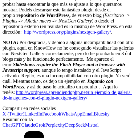
probar hasta encontrar la que más se ajuste a lo que queramos
mostrar. Podéis descargar este fantástico plugin desde el
propio
repositorio de WordPress,
de vuestro blog
(Escritorio ->
Plugins -> Añadir nuevo -> NextGen Gallery
) o desde el
repositorio externo (en realidad es lo mismo) de WordPress. en esta
dirección:
http://wordpress.org/plugins/nextgen-gallery/
.
NOTA:
Por desgracia, y debido a alguna incompatibilidad con otro
plugin, aquí, en KnowHow no he conseguido visualizar las galerías
con NextGen Gallery correctamente, pero lo he pronbado en 3 ó 4
blogs más y ha funcionado perfectamente. Me aparece el
error
Slideshows require the Flash Player and a browser with
Javascript support
, aunque lo tengo instalado y el JavaScript
activado. Repito, es una incompatibilidad con otro plugin. Ya veré
cuál. Mientras tanto, os dejo un ejemplo en
Jugando con
WordPress
, y así de paso lo actualizo un poquito… Aquí lo
tenéis:
http://wordpress.aprendiendophp.net/un-ejemplo-de-galeria-
de-imagenes-con-el-plugin-nextgen-gallery/
Compartir en redes sociales
X (Twitter)
LinkedIn
Facebook
WhatsApp
Email
Bluesky
Resumir con IA
ChatGPT
Claude
Grok
Perplexity
DeepSeek
Mistral