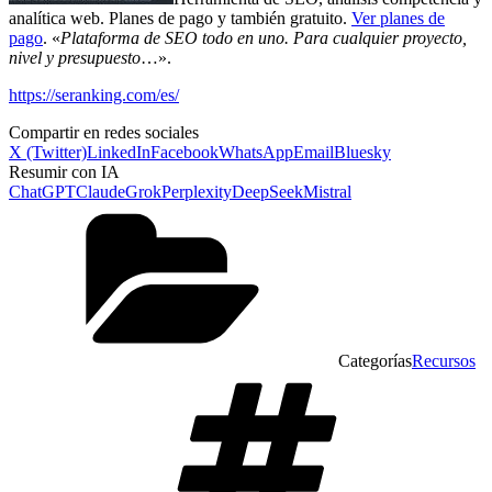
analítica web. Planes de pago y también gratuito.
Ver planes de
pago
. «
Plataforma de SEO todo en uno. Para cualquier proyecto,
nivel y presupuesto
…».
https://seranking.com/es/
Compartir en redes sociales
X (Twitter)
LinkedIn
Facebook
WhatsApp
Email
Bluesky
Resumir con IA
ChatGPT
Claude
Grok
Perplexity
DeepSeek
Mistral
Categorías
Recursos