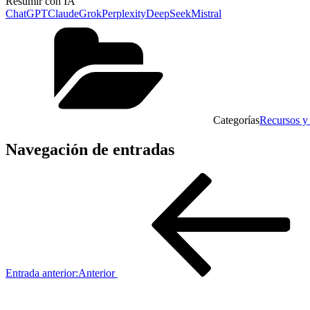
Resumir con IA
ChatGPT
Claude
Grok
Perplexity
DeepSeek
Mistral
Categorías
Recursos y 
Navegación de entradas
Entrada anterior:
Anterior