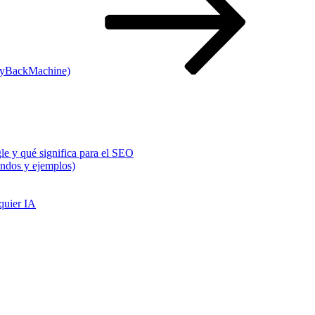
ayBackMachine)
e y qué significa para el SEO
ndos y ejemplos)
quier IA