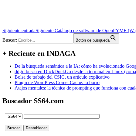
Siguiente entrada
Siguiente
Catálogo de software de OpenPYME (W
Buscar:
Botón de búsqueda
+ Reciente en INDAGA
De la búsqueda semántica a la IA: cómo ha evolucionado Googl
ddgr: busca en DuckDuckGo desde la terminal en Linux (coma
Bolsa de trabajo del CSIC, un artículo explicativo
Plugin de WordPress Comet Cache: lo borro
Atajos mentales: la técnica de prompting que funciona con cual
Buscador SS64.com