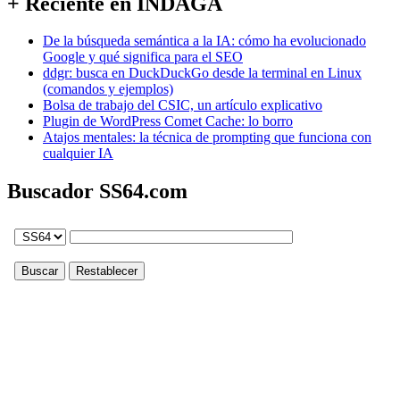
+ Reciente en INDAGA
De la búsqueda semántica a la IA: cómo ha evolucionado
Google y qué significa para el SEO
ddgr: busca en DuckDuckGo desde la terminal en Linux
(comandos y ejemplos)
Bolsa de trabajo del CSIC, un artículo explicativo
Plugin de WordPress Comet Cache: lo borro
Atajos mentales: la técnica de prompting que funciona con
cualquier IA
Buscador SS64.com