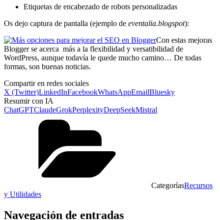
Etiquetas de encabezado de robots personalizadas
Os dejo captura de pantalla (ejemplo de
eventalia.blogspot
):
Con estas mejoras
Blogger se acerca más a la flexibilidad y versatibilidad de
WordPress, aunque todavía le quede mucho camino… De todas
formas, son buenas noticias.
Compartir en redes sociales
X (Twitter)
LinkedIn
Facebook
WhatsApp
Email
Bluesky
Resumir con IA
ChatGPT
Claude
Grok
Perplexity
DeepSeek
Mistral
Categorías
Recursos
y Utilidades
Navegación de entradas