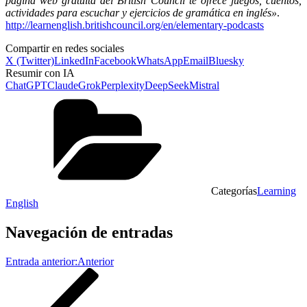
página web gratuita del British Council te ofrece juegos, cuentos,
actividades para escuchar y ejercicios de gramática en inglés»
.
http://learnenglish.britishcouncil.org/en/elementary-podcasts
Compartir en redes sociales
X (Twitter)
LinkedIn
Facebook
WhatsApp
Email
Bluesky
Resumir con IA
ChatGPT
Claude
Grok
Perplexity
DeepSeek
Mistral
Categorías
Learning
English
Navegación de entradas
Entrada anterior:
Anterior