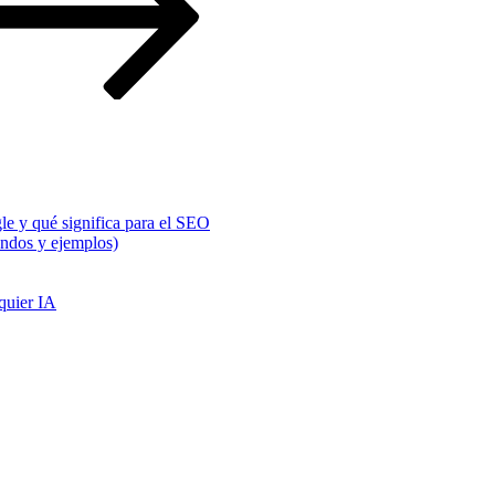
e y qué significa para el SEO
ndos y ejemplos)
quier IA