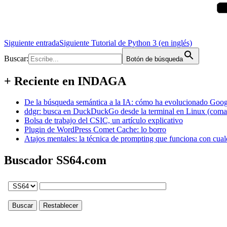
Siguiente entrada
Siguiente
Tutorial de Python 3 (en inglés)
Buscar:
Botón de búsqueda
+ Reciente en INDAGA
De la búsqueda semántica a la IA: cómo ha evolucionado Googl
ddgr: busca en DuckDuckGo desde la terminal en Linux (coma
Bolsa de trabajo del CSIC, un artículo explicativo
Plugin de WordPress Comet Cache: lo borro
Atajos mentales: la técnica de prompting que funciona con cual
Buscador SS64.com