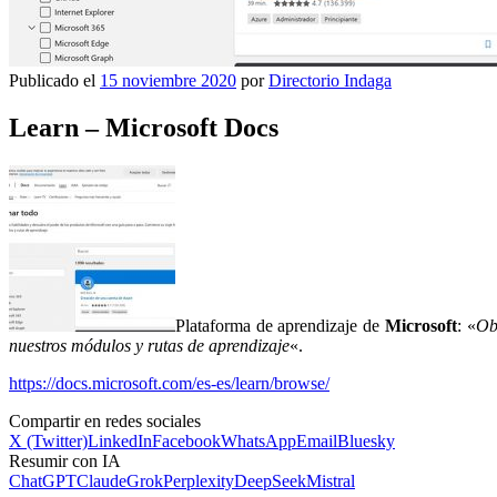
Publicado el
15 noviembre 2020
por
Directorio Indaga
Learn – Microsoft Docs
Plataforma de aprendizaje de
Microsoft
: «
Ob
nuestros módulos y rutas de aprendizaje
«.
https://docs.microsoft.com/es-es/learn/browse/
Compartir en redes sociales
X (Twitter)
LinkedIn
Facebook
WhatsApp
Email
Bluesky
Resumir con IA
ChatGPT
Claude
Grok
Perplexity
DeepSeek
Mistral