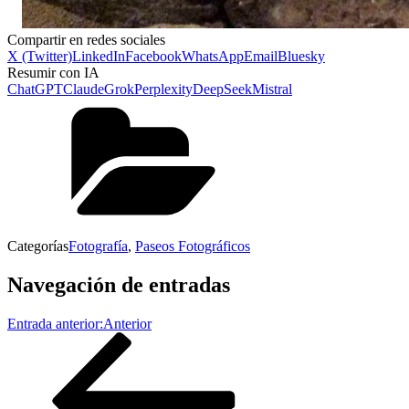
Compartir en redes sociales
X (Twitter)
LinkedIn
Facebook
WhatsApp
Email
Bluesky
Resumir con IA
ChatGPT
Claude
Grok
Perplexity
DeepSeek
Mistral
Categorías
Fotografía
,
Paseos Fotográficos
Navegación de entradas
Entrada anterior:
Anterior