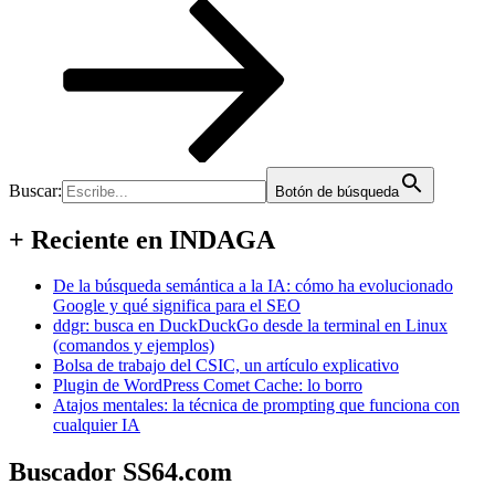
Buscar:
Botón de búsqueda
+ Reciente en INDAGA
De la búsqueda semántica a la IA: cómo ha evolucionado
Google y qué significa para el SEO
ddgr: busca en DuckDuckGo desde la terminal en Linux
(comandos y ejemplos)
Bolsa de trabajo del CSIC, un artículo explicativo
Plugin de WordPress Comet Cache: lo borro
Atajos mentales: la técnica de prompting que funciona con
cualquier IA
Buscador SS64.com