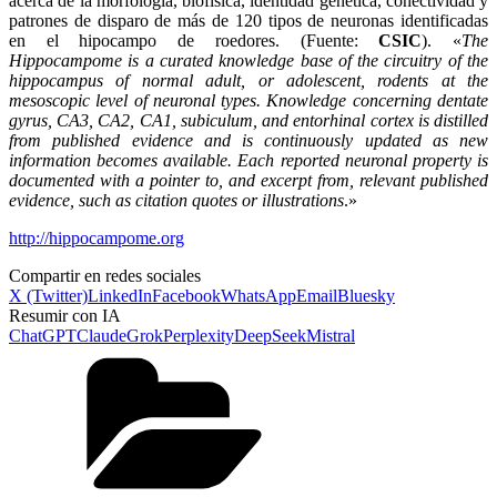
acerca de la morfología, biofísica, identidad genética, conectividad y
patrones de disparo de más de 120 tipos de neuronas identificadas
en el hipocampo de roedores. (Fuente:
CSIC
). «
The
Hippocampome is a curated knowledge base of the circuitry of the
hippocampus of normal adult, or adolescent, rodents at the
mesoscopic level of neuronal types. Knowledge concerning dentate
gyrus, CA3, CA2, CA1, subiculum, and entorhinal cortex is distilled
from published evidence and is continuously updated as new
information becomes available. Each reported neuronal property is
documented with a pointer to, and excerpt from, relevant published
evidence, such as citation quotes or illustrations
.»
http://hippocampome.org
Compartir en redes sociales
X (Twitter)
LinkedIn
Facebook
WhatsApp
Email
Bluesky
Resumir con IA
ChatGPT
Claude
Grok
Perplexity
DeepSeek
Mistral