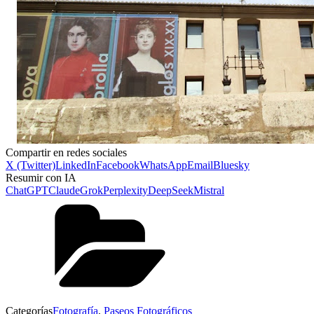
Compartir en redes sociales
X (Twitter)
LinkedIn
Facebook
WhatsApp
Email
Bluesky
Resumir con IA
ChatGPT
Claude
Grok
Perplexity
DeepSeek
Mistral
Categorías
Fotografía
,
Paseos Fotográficos