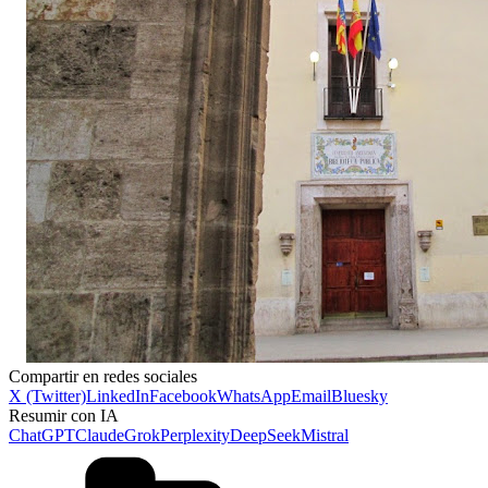
Compartir en redes sociales
X (Twitter)
LinkedIn
Facebook
WhatsApp
Email
Bluesky
Resumir con IA
ChatGPT
Claude
Grok
Perplexity
DeepSeek
Mistral