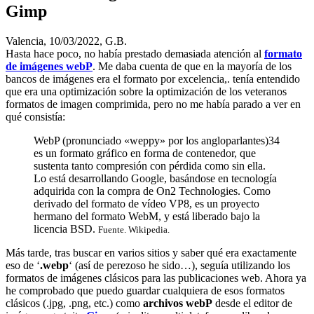
Gimp
Valencia, 10/03/2022, G.B.
Hasta hace poco, no había prestado demasiada atención al
formato
de imágenes webP
. Me daba cuenta de que en la mayoría de los
bancos de imágenes era el formato por excelencia,. tenía entendido
que era una optimización sobre la optimización de los veteranos
formatos de imagen comprimida, pero no me había parado a ver en
qué consistía:
WebP (pronunciado «weppy» por los angloparlantes)3​4​
es un formato gráfico en forma de contenedor, que
sustenta tanto compresión con pérdida como sin ella.​
Lo está desarrollando Google, basándose en tecnología
adquirida con la compra de On2 Technologies. Como
derivado del formato de vídeo VP8, es un proyecto
hermano del formato WebM,​ y está liberado bajo la
licencia BSD.
Fuente. Wikipedia.
Más tarde, tras buscar en varios sitios y saber qué era exactamente
eso de ‘
.webp
‘ (así de perezoso he sido…), seguía utilizando los
formatos de imágenes clásicos para las publicaciones web. Ahora ya
he comprobado que puedo guardar cualquiera de esos formatos
clásicos (.jpg, .png, etc.) como
archivos webP
desde el editor de