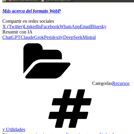
Más acerca del formato WebP
Compartir en redes sociales
X (Twitter)
LinkedIn
Facebook
WhatsApp
Email
Bluesky
Resumir con IA
ChatGPT
Claude
Grok
Perplexity
DeepSeek
Mistral
Categorías
Recursos
y Utilidades