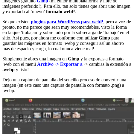
imágenes gratuito
Gimp
(mi editor multiplataforma y libre de
imágenes preferido!). Para ello, tan solo tienes que abrir uno imagen
y exportarla al ‘nuevo’
formato webP
.
Sé que existen
plugins para WordPress para webP
, pero a voz de
pronto, no me parece que sean muy recomendables, visto la forma
en la que ‘trabajan’ y sobre todo por la sobrecarga de ‘trabajo’ en el
sitio. Así pues, por ahora me conformo con utilizar
Gimp
para
guardar las mágenes en formato .webp y conseguir así un ahorro
más de espacio y carga, lo cual nunca viene mal!
Simplemente abres una imagen en
Gimp
y la exportas a formato
.web con el menú
Archivo -> Exportar a
-> cambias la extensión a
.webp
y listo!
Dejo una captura de pantalla del sencillo proceso de convertir una
imagen (en este caso una captura de pantalla con formato .png) a
.webp: