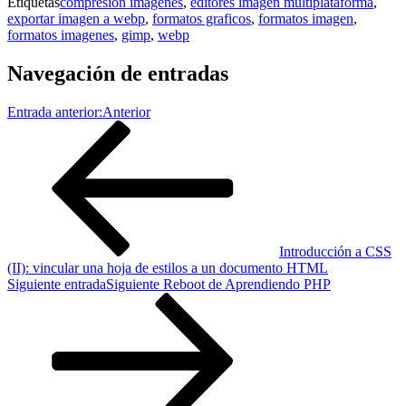
Etiquetas
compresion imagenes
,
editores imagen multiplataforma
,
exportar imagen a webp
,
formatos graficos
,
formatos imagen
,
formatos imagenes
,
gimp
,
webp
Navegación de entradas
Entrada anterior:
Anterior
Introducción a CSS
(II): vincular una hoja de estilos a un documento HTML
Siguiente entrada
Siguiente
Reboot de Aprendiendo PHP