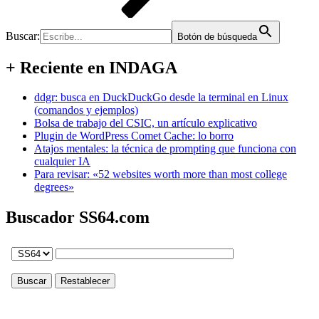
Buscar:
Botón de búsqueda
+ Reciente en INDAGA
ddgr: busca en DuckDuckGo desde la terminal en Linux
(comandos y ejemplos)
Bolsa de trabajo del CSIC, un artículo explicativo
Plugin de WordPress Comet Cache: lo borro
Atajos mentales: la técnica de prompting que funciona con
cualquier IA
Para revisar: «52 websites worth more than most college
degrees»
Buscador SS64.com