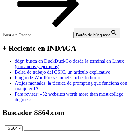
Buscar:
Botón de búsqueda
+ Reciente en INDAGA
ddgr: busca en DuckDuckGo desde la terminal en Linux
(comandos y ejemplos)
Bolsa de trabajo del CSIC, un artículo explicativo
Plugin de WordPress Comet Cache: lo borro
Atajos mentales: la técnica de prompting que funciona con
cualquier IA
Para revisar: «52 websites worth more than most college
degrees»
Buscador SS64.com