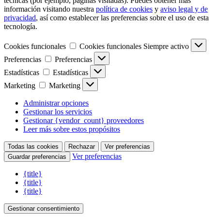
técnicas (por ejemplo, páginas visitadas). Puedes obtener más
información visitando nuestra
política de cookies
y
aviso legal y de
privacidad
, así como establecer las preferencias sobre el uso de esta
tecnología.
Cookies funcionales
Cookies funcionales
Siempre activo
Preferencias
Preferencias
Estadísticas
Estadísticas
Marketing
Marketing
Administrar opciones
Gestionar los servicios
Gestionar {vendor_count} proveedores
Leer más sobre estos propósitos
Todas las cookies
Rechazar
Ver preferencias
Ver preferencias
Guardar preferencias
{title}
{title}
{title}
Gestionar consentimiento