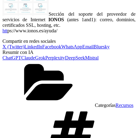
Sección del soporte del proveedor de
servicios de Internet
IONOS
(antes 1and1): correo, dominios,
certificados SSL, hosting, etc.
htt
ps://www.ionos.es/ayuda/
Compartir en redes sociales
X (Twitter)
LinkedIn
Facebook
WhatsApp
Email
Bluesky
Resumir con IA
ChatGPT
Claude
Grok
Perplexity
DeepSeek
Mistral
Categorías
Recursos