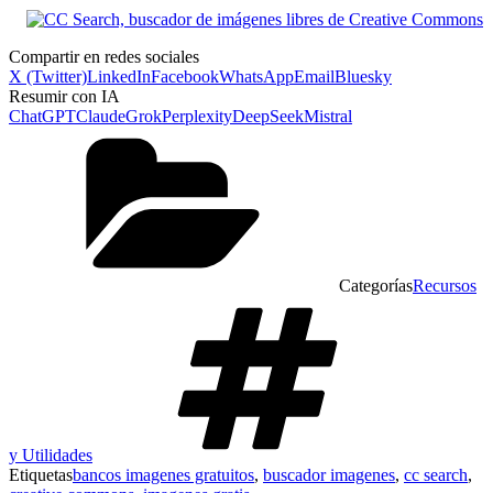
Compartir en redes sociales
X (Twitter)
LinkedIn
Facebook
WhatsApp
Email
Bluesky
Resumir con IA
ChatGPT
Claude
Grok
Perplexity
DeepSeek
Mistral
Categorías
Recursos
y Utilidades
Etiquetas
bancos imagenes gratuitos
,
buscador imagenes
,
cc search
,