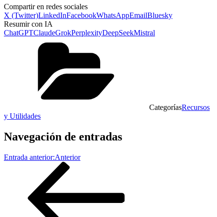
Compartir en redes sociales
X (Twitter)
LinkedIn
Facebook
WhatsApp
Email
Bluesky
Resumir con IA
ChatGPT
Claude
Grok
Perplexity
DeepSeek
Mistral
Categorías
Recursos
y Utilidades
Navegación de entradas
Entrada anterior:
Anterior