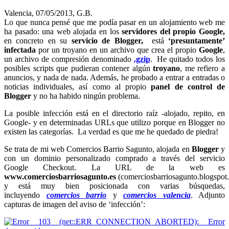
Valencia, 07/05/2013, G.B.
Lo que nunca pensé que me podía pasar en un alojamiento web me
ha pasado: una web alojada en los
servidores del propio Google,
en concreto en su
servicio de Blogger,
está
‘presuntamente’
infectada
por un troyano en un archivo que crea el propio
Google
,
un archivo de compresión denominado
.gzip
. He quitado todos los
posibles scripts que pudieran contener algún
troyano
, me refiero a
anuncios, y nada de nada. Además, he probado a entrar a entradas o
noticias individuales, así como al propio
panel de control de
Blogger
y no ha habido ningún problema.
La posible infección está en el directorio raíz -alojado, repito, en
Google- y en determinadas URLs que utilizo porque en Blogger no
existen las categorías. La verdad es que me he quedado de piedra!
Se trata de mi web Comercios Barrio Sagunto, alojada en
Blogger
y
con un dominio personalizado comprado a través del servicio
Google Checkout. La URL de la web es
www.comerciosbarriosagunto.es
(comerciosbarriosagunto.blogspot
y está muy bien posicionada con varias búsquedas,
incluyendo
comercios barrio
y
comercios valencia
. Adjunto
capturas de imagen del aviso de ‘infección’: