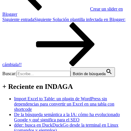
Crear un slider en
Blogger
Siguiente entrada
Siguiente
Solución plantilla infectada en Blogger:
cámbiala!!
Buscar:
Botón de búsqueda
+ Reciente en INDAGA
Import Excel to Table: un plugin de WordPress sin
dependencias para convertir un Excel en una tabla con
shortcode
De la búsqueda semántica a la IA: cómo ha evolucionado
Google y qué significa para el SEO
ddgr: busca en DuckDuckGo desde la terminal en Linux
(comandos y ejemplos)