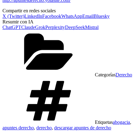
http://apuntesderecho.yolasite.com/
Compartir en redes sociales
X (Twitter)
LinkedIn
Facebook
WhatsApp
Email
Bluesky
Resumir con IA
ChatGPT
Claude
Grok
Perplexity
DeepSeek
Mistral
Categorías
Derecho
Etiquetas
abogacia
,
apuntes derecho
,
derecho
,
descargar apuntes de derecho