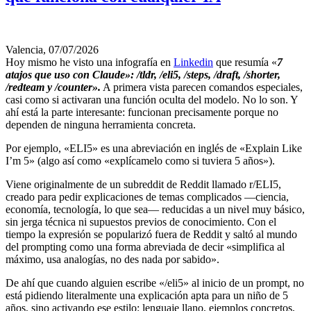
Valencia, 07/07/2026
Hoy mismo he visto una infografía en
Linkedin
que resumía «
7
atajos que uso con Claude»: /tldr, /eli5, /steps, /draft, /shorter,
/redteam y /counter».
A primera vista parecen comandos especiales,
casi como si activaran una función oculta del modelo. No lo son. Y
ahí está la parte interesante: funcionan precisamente porque no
dependen de ninguna herramienta concreta.
Por ejemplo, «ELI5» es una abreviación en inglés de «Explain Like
I’m 5» (algo así como «explícamelo como si tuviera 5 años»).
Viene originalmente de un subreddit de Reddit llamado r/ELI5,
creado para pedir explicaciones de temas complicados —ciencia,
economía, tecnología, lo que sea— reducidas a un nivel muy básico,
sin jerga técnica ni supuestos previos de conocimiento. Con el
tiempo la expresión se popularizó fuera de Reddit y saltó al mundo
del prompting como una forma abreviada de decir «simplifica al
máximo, usa analogías, no des nada por sabido».
De ahí que cuando alguien escribe «/eli5» al inicio de un prompt, no
está pidiendo literalmente una explicación apta para un niño de 5
años, sino activando ese estilo: lenguaje llano, ejemplos concretos,