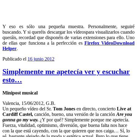
Y eso es sólo una pequeña muestra. Personalmente, seguiré
buscando. Y si queréis descargar los vídeospara visualizarlos cuando
queráis, recordad que disponéis de varias extensiones para ello. Uno
de ellas que funciona a la perfección es
Firefox VideoDownload
Helper
.
Publicado el
16 junio 2012
Simplemente me apetecía ver y escuchar
esto…
Minipost musical
Valencia, 15/06/2012, G.B.
Un pequeño vídeo del Sr.
Tom Jones
en directo, concierto
Live at
Cardiff Castel,
canción, bueno, una versión de la canción
Are you
gonna go my way.
¿Y por qué? Simplemente porque me apetecía.
Fuerza, vitalidad, optimismo, diversión, que buena falta nos hace
con la que está cayendo, con la que quieren que nos caiga… Sí, lo
sé, bastante alejado de la moda y estética actual. Pero lo que tiene