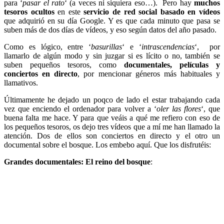
para ‘
pasar el rato
‘ (a veces ni siquiera eso…). Pero hay
muchos
tesoros ocultos
en este
servicio de red social
basado en vídeos
que adquirió en su día Google. Y es que cada minuto que pasa se
suben más de dos días de vídeos, y eso según datos del año pasado.
Como es lógico, entre ‘
basurillas
‘ e ‘
intrascendencias
‘, por
llamarlo de algún modo y sin juzgar si es lícito o no, también se
suben pequeños tesoros, como
documentales, películas y
conciertos en directo
, por mencionar géneros más habituales y
llamativos.
Últimamente he dejado un poqco de lado el estar trabajando cada
vez que enciendo el ordenador para volver a ‘
oler las flores
‘, que
buena falta me hace. Y para que veáis a qué me refiero con eso de
los pequeños tesoros, os dejo tres vídeos que a mí me han llamado la
atención. Dos de ellos son conciertos en directo y el otro un
documental sobre el bosque. Los embebo aquí. Que los disfrutéis:
Grandes documentales: El reino del bosque
: