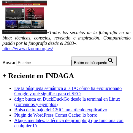
«
Todos los secretos de la fotografía en un
blog: técnicas, consejos, revelado e inspiración. Compartiendo
pasión por la fotografía desde el 2003
«.
https://www.dzoom.org.es/
Buscar:
Botón de búsqueda
+ Reciente en INDAGA
De la búsqueda semántica a la IA: cómo ha evolucionado
Google y qué significa para el SEO
ddgr: busca en DuckDuckGo desde la terminal en Linux
(comandos y ejemplos)
Bolsa de trabajo del CSIC, un artículo explicativo
Plugin de WordPress Comet Cache: lo borro
Atajos mentales: la técnica de prompting que funciona con
cualquier IA