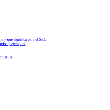
e y qué significa para el SEO
ndos y ejemplos)
quier IA