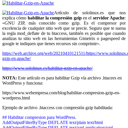
Artículo de sololinux.es que nos
explica cómo
habilitar la compresión gzip
en el
servidor Apache
:
«GNU ZIP, más conocido como gzip. Es el compresor por
excelencia de cualquier sitio web que se precie. Seguro que te suena
la regla mod_deflate de tu htaccess, también es posible que cuando
analizas tu sitio web en las herramientas Gtmetrix o pagespeed de
google te indiquen que tienes recursos sin comprimir».
https://web.archive.org/web/20210410121511/https://www.sololinux.es
gzip-en-apache/
https://www.sololinux.es/habilitar-gzip-en-apache/
NOTA:
Este artículo es para habilitar Gzip vía archivo .htacees en
WordPress y funciona:
https://www.webempresa.com/blog/habilitar-compresion-gzip-en-
wordpress.html
Ejemplo de archivo .htaccess con compresión gzip habilitada:
## Habilitar compresion para WordPress.
AddOutputFilterByType DEFLATE text/plain text/html
AddOutputFilterByType DEFLATE text/xml application/xml