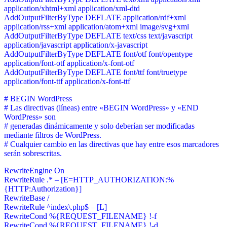
application/xhtml+xml application/xml-dtd
AddOutputFilterByType DEFLATE application/rdf+xml
application/rss+xml application/atom+xml image/svg+xml
AddOutputFilterByType DEFLATE text/css text/javascript
application/javascript application/x-javascript
AddOutputFilterByType DEFLATE font/otf font/opentype
application/font-otf application/x-font-otf
AddOutputFilterByType DEFLATE font/ttf font/truetype
application/font-ttf application/x-font-ttf
# BEGIN WordPress
# Las directivas (líneas) entre «BEGIN WordPress» y «END
WordPress» son
# generadas dinámicamente y solo deberían ser modificadas
mediante filtros de WordPress.
# Cualquier cambio en las directivas que hay entre esos marcadores
serán sobrescritas.
RewriteEngine On
RewriteRule .* – [E=HTTP_AUTHORIZATION:%
{HTTP:Authorization}]
RewriteBase /
RewriteRule ^index\.php$ – [L]
RewriteCond %{REQUEST_FILENAME} !-f
RewriteCond %{REQUEST_FILENAME} !-d