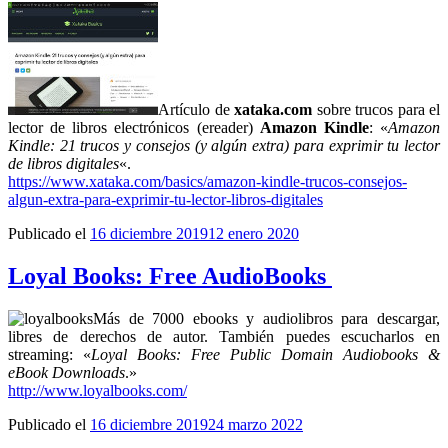
Artículo de
xataka.com
sobre trucos para el
lector de libros electrónicos (ereader)
Amazon Kindle
: «
Amazon
Kindle: 21 trucos y consejos (y algún extra) para exprimir tu lector
de libros digitales
«.
https://www.xataka.com/basics/amazon-kindle-trucos-consejos-
algun-extra-para-exprimir-tu-lector-libros-digitales
Publicado el
16 diciembre 2019
12 enero 2020
Loyal Books: Free AudioBooks
Más de 7000 ebooks y audiolibros para descargar,
libres de derechos de autor. También puedes escucharlos en
streaming: «
Loyal Books: Free Public Domain Audiobooks &
eBook Downloads
.»
http://www.loyalbooks.com/
Publicado el
16 diciembre 2019
24 marzo 2022