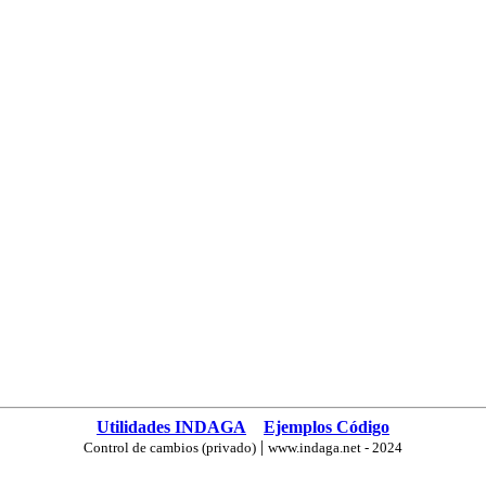
Utilidades INDAGA
Ejemplos Código
|
Control de cambios (privado)
www.indaga.net - 2024