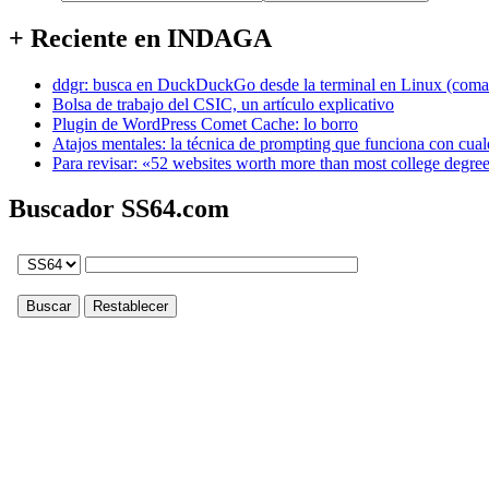
+ Reciente en INDAGA
ddgr: busca en DuckDuckGo desde la terminal en Linux (coma
Bolsa de trabajo del CSIC, un artículo explicativo
Plugin de WordPress Comet Cache: lo borro
Atajos mentales: la técnica de prompting que funciona con cual
Para revisar: «52 websites worth more than most college degre
Buscador SS64.com