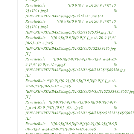
RewriteRule ^([0-9])(-[_a-zA-Z0-9-]*)?(-[0-
9]+)?/.+.jpg$ %
{ENV:REWRITEBASE}img/p/$1/$1$2$3.jpg [L]
RewriteRule ^([0-9])([0-9])(-[_a-zA-Z0-9-]*)?(-[0-
9]+)?/.+.jpg$ %
{ENV:REWRITEBASE}img/p/$1/$2/$1$2$3$4.jpg [L]
RewriteRule ^([0-9])([0-9])([0-9])(-[_a-zA-Z0-9-]*)?(-
[0-9]+)?/.+.jpg$ %
{ENV:REWRITEBASE}img/p/$1/$2/$3/$1$2$3$4$5.jpg
[L]
RewriteRule ^([0-9])([0-9])([0-9])([0-9])(-[_a-zA-Z0-
9-]*)?(-[0-9]+)?/.+.jpg$ %
{ENV:REWRITEBASE}img/p/$1/$2/$3/$4/$1$2$3$4$5$6.jpg
[L]
RewriteRule ^([0-9])([0-9])([0-9])([0-9])([0-9])(-[_a-zA-
Z0-9-]*)?(-[0-9]+)?/.+.jpg$ %
{ENV:REWRITEBASE}img/p/$1/$2/$3/$4/$5/$1$2$3$4$5$6$7.jp
[L]
RewriteRule ^([0-9])([0-9])([0-9])([0-9])([0-9])([0-9])(-
[_a-zA-Z0-9-]*)?(-[0-9]+)?/.+.jpg$ %
{ENV:REWRITEBASE}img/p/$1/$2/$3/$4/$5/$6/$1$2$3$4$5$6$7
[L]
RewriteRule ^([0-9])([0-9])([0-9])([0-9])([0-9])([0-9])
([0-9])(-[_a-zA-Z0-9-]*)?(-[0-9]+)?/.+.jpg$ %