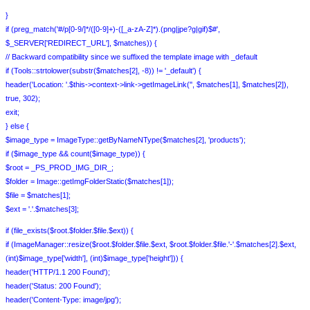
}
if (preg_match('#/p[0-9/]*/([0-9]+)-([_a-zA-Z]*).(png|jpe?g|gif)$#',
$_SERVER['REDIRECT_URL'], $matches)) {
// Backward compatibility since we suffixed the template image with _default
if (Tools::strtolower(substr($matches[2], -8)) != '_default') {
header('Location: '.$this->context->link->getImageLink('', $matches[1], $matches[2]),
true, 302);
exit;
} else {
$image_type = ImageType::getByNameNType($matches[2], 'products');
if ($image_type && count($image_type)) {
$root = _PS_PROD_IMG_DIR_;
$folder = Image::getImgFolderStatic($matches[1]);
$file = $matches[1];
$ext = '.'.$matches[3];
if (file_exists($root.$folder.$file.$ext)) {
if (ImageManager::resize($root.$folder.$file.$ext, $root.$folder.$file.'-'.$matches[2].$ext,
(int)$image_type['width'], (int)$image_type['height'])) {
header('HTTP/1.1 200 Found');
header('Status: 200 Found');
header('Content-Type: image/jpg');