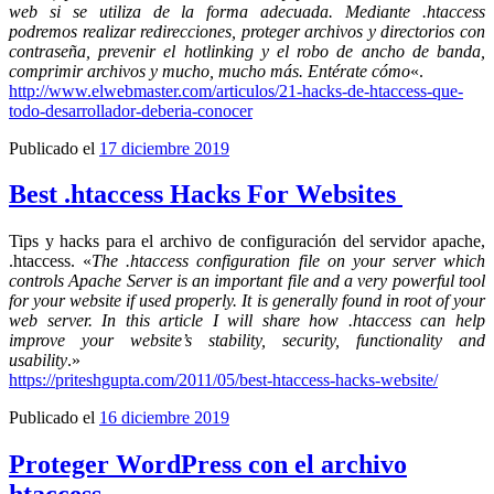
web si se utiliza de la forma adecuada. Mediante .htaccess
podremos realizar redirecciones, proteger archivos y directorios con
contraseña, prevenir el hotlinking y el robo de ancho de banda,
comprimir archivos y mucho, mucho más. Entérate cómo
«.
http://www.elwebmaster.com/articulos/21-hacks-de-htaccess-que-
todo-desarrollador-deberia-conocer
Publicado el
17 diciembre 2019
Best .htaccess Hacks For Websites
Tips y hacks para el archivo de configuración del servidor apache,
.htaccess. «
The .htaccess configuration file on your server which
controls Apache Server is an important file and a very powerful tool
for your website if used properly. It is generally found in root of your
web server. In this article I will share how .htaccess can help
improve your website’s stability, security, functionality and
usability
.»
https://priteshgupta.com/2011/05/best-htaccess-hacks-website/
Publicado el
16 diciembre 2019
Proteger WordPress con el archivo