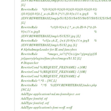
{ENV:REWRITEBASE}img/p/$1/$2/$3/$4/$5/$6/$7/$1$2$3$4$5$
[L]
RewriteRule ^([0-9])([0-9])([0-9])([0-9])([0-9])([0-9])
([0-9])([0-9])(-[_a-zA-Z0-9-]*)?(-[0-9]+)?/.+.jpg$ %
{ENV:REWRITEBASE}img/p/$1/$2/$3/$4/$5/$6/$7/$8/$1$2$3$4
[L]
RewriteRule ^c/([0-9]+)(-[.*_a-zA-Z0-9-]*)(-[0-
9]+)?/.+.jpg$ %
{ENV:REWRITEBASE}img/c/$1$2$3.jpg [L]
RewriteRule ^c/([a-zA-Z_-]+)(-[0-9]+)?/.+.jpg$ %
{ENV:REWRITEBASE}img/c/$1$2.jpg [L]
# AlphaImageLoader for IE and fancybox
RewriteRule ^images_ie/?([^/]+).(jpe?g|png|gif)$
js/jquery/plugins/fancybox/images/$1.$2 [L]
# Dispatcher
RewriteCond %{REQUEST_FILENAME} -s [OR]
RewriteCond %{REQUEST_FILENAME} -l [OR]
RewriteCond %{REQUEST_FILENAME} -d
RewriteRule ^.*$ – [NC,L]
RewriteRule ^.*$ %{ENV:REWRITEBASE}index.php
[NC,L]
AddType application/vnd.ms-fontobject .eot
AddType font/ttf .ttf
AddType font/otf .otf
AddType application/x-font-woff .woff