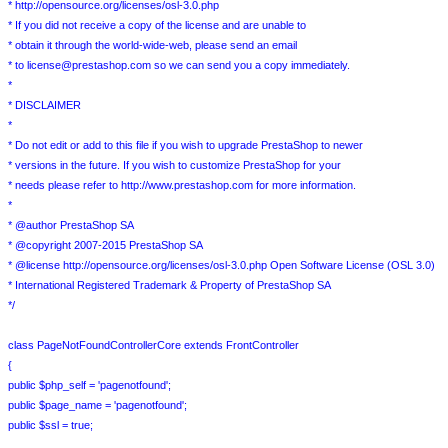
* http://opensource.org/licenses/osl-3.0.php
* If you did not receive a copy of the license and are unable to
* obtain it through the world-wide-web, please send an email
* to license@prestashop.com so we can send you a copy immediately.
*
* DISCLAIMER
*
* Do not edit or add to this file if you wish to upgrade PrestaShop to newer
* versions in the future. If you wish to customize PrestaShop for your
* needs please refer to http://www.prestashop.com for more information.
*
* @author PrestaShop SA
* @copyright 2007-2015 PrestaShop SA
* @license http://opensource.org/licenses/osl-3.0.php Open Software License (OSL 3.0)
* International Registered Trademark & Property of PrestaShop SA
*/
class PageNotFoundControllerCore extends FrontController
{
public $php_self = 'pagenotfound';
public $page_name = 'pagenotfound';
public $ssl = true;