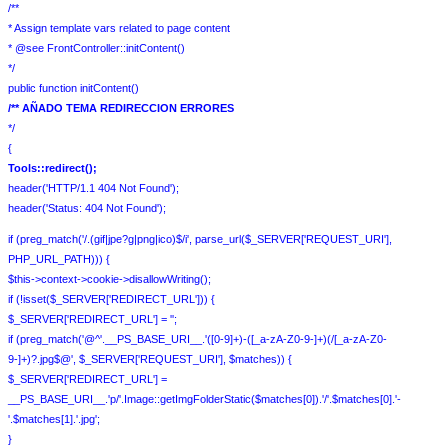
/**
* Assign template vars related to page content
* @see FrontController::initContent()
*/
public function initContent()
/** AÑADO TEMA REDIRECCION ERRORES
*/
{
Tools::redirect();
header('HTTP/1.1 404 Not Found');
header('Status: 404 Not Found');
if (preg_match('/.(gif|jpe?g|png|ico)$/i', parse_url($_SERVER['REQUEST_URI'],
PHP_URL_PATH))) {
$this->context->cookie->disallowWriting();
if (!isset($_SERVER['REDIRECT_URL'])) {
$_SERVER['REDIRECT_URL'] = '';
if (preg_match('@^'.__PS_BASE_URI__.'([0-9]+)-([_a-zA-Z0-9-]+)(/[_a-zA-Z0-
9-]+)?.jpg$@', $_SERVER['REQUEST_URI'], $matches)) {
$_SERVER['REDIRECT_URL'] =
__PS_BASE_URI__.'p/'.Image::getImgFolderStatic($matches[0]).'/'.$matches[0].'-
'.$matches[1].'.jpg';
}