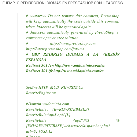
EJEMPLO REDIRECCIÓN IDIOMAS EN PRESTASHOP CON HTACCESS
# ~~start~~ Do not remove this comment, Prestashop
will keep automatically the code outside this comment
when .htaccess will be generated again
# .htaccess automaticaly generated by PrestaShop e-
commerce open-source solution
# http://www.prestashop.com –
http://www.prestashop.com/forums
# GBP REDIRIJO IDIOMAS A LA VERSIÓN
ESPAÑOLA
Redirect 301 /en http://www.midominio.com/es
Redirect 301 /fr http://www.midominio.com/es
SetEnv HTTP_MOD_REWRITE On
RewriteEngine on
#Domain: midominio.com
RewriteRule . – [E=REWRITEBASE:/]
RewriteRule ^api$ api/ [L]
RewriteRule ^api/(.*)$ %
{ENV:REWRITEBASE}webservice/dispatcher.php?
url=$1 [QSA,L]
# Images