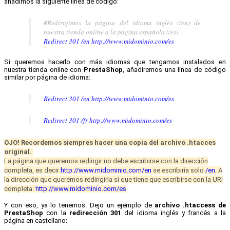
añadimos la siguiente línea de código:
#Redirigimos la página del idioma inglés (/en) de
nuestra tienda online a la página española (/es)
Redirect 301 /en http://www.midominio.com/es
Si queremos hacerlo con más idiomas que tengamos instalados en
nuestra tienda online con
PrestaShop
, añadiremos una línea de código
similar por página de idioma:
Redirect 301 /en http://www.midominio.com/es
Redirect 301 /fr http://www.midominio.com/es
OJO!
Recordemos siempres hacer una copia del archivo .htacces
original.
La página que queremos redirigir no debe escribirse con la dirección
completa, es decir
http://www.midominio.com/en
se escribiría solo
/en
. A
la dirección que queremos redirigirla si que tiene que escribirse con la URI
completa:
http://www.midominio.com/es
Y con eso, ya lo tenemos. Dejo un ejemplo de
archivo .htaccess de
PrestaShop
con la
redirección 301
del idioma inglés y francés a la
página en castellano: