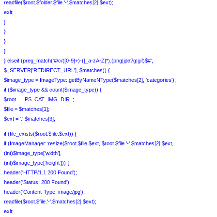
readfile($root.$folder.$file.'-'.$matches[2].$ext);
exit;
}
}
}
}
} elseif (preg_match('#/c/([0-9]+)-([_a-zA-Z]*).(png|jpe?g|gif)$#',
$_SERVER['REDIRECT_URL'], $matches)) {
$image_type = ImageType::getByNameNType($matches[2], 'categories');
if ($image_type && count($image_type)) {
$root = _PS_CAT_IMG_DIR_;
$file = $matches[1];
$ext = '.'.$matches[3];
if (file_exists($root.$file.$ext)) {
if (ImageManager::resize($root.$file.$ext, $root.$file.'-'.$matches[2].$ext,
(int)$image_type['width'],
(int)$image_type['height'])) {
header('HTTP/1.1 200 Found');
header('Status: 200 Found');
header('Content-Type: image/jpg');
readfile($root.$file.'-'.$matches[2].$ext);
exit;