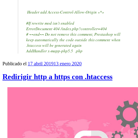
Header add Access-Control-Allow-Origin «*»
#If rewrite mod isn’t enabled
ErrorDocument 404 /index.php?controller=404
# ~~end~~ Do not remove this comment, Prestashop will
keep automatically the code outside this comment when
.htaccess will be generated again
AddHandler x-mapp-php5.5 .php
Publicado el
17 abril 2019
13 enero 2020
Redirigir http a https con .htaccess