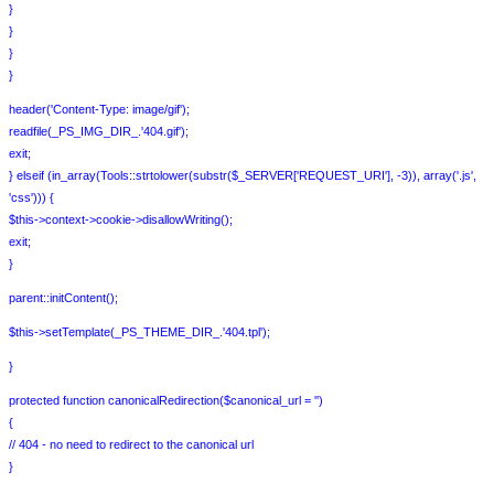
}
}
}
}
header('Content-Type: image/gif');
readfile(_PS_IMG_DIR_.'404.gif');
exit;
} elseif (in_array(Tools::strtolower(substr($_SERVER['REQUEST_URI'], -3)), array('.js',
'css'))) {
$this->context->cookie->disallowWriting();
exit;
}
parent::initContent();
$this->setTemplate(_PS_THEME_DIR_.'404.tpl');
}
protected function canonicalRedirection($canonical_url = '')
{
// 404 - no need to redirect to the canonical url
}