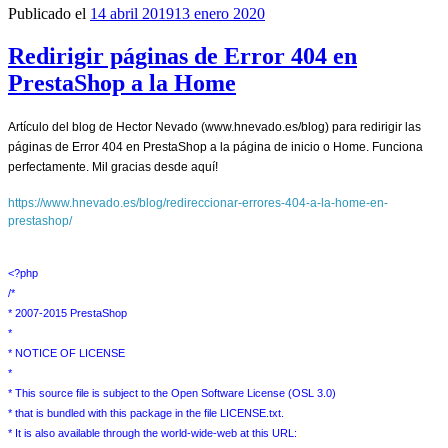
Publicado el
14 abril 2019
13 enero 2020
Redirigir páginas de Error 404 en
PrestaShop a la Home
Artículo del blog de Hector Nevado (www.hnevado.es/blog) para redirigir las
páginas de Error 404 en PrestaShop a la página de inicio o Home. Funciona
perfectamente. Mil gracias desde aquí!
https://www.hnevado.es/blog/redireccionar-errores-404-a-la-home-en-
prestashop/
<?php
/*
* 2007-2015 PrestaShop
*
* NOTICE OF LICENSE
*
* This source file is subject to the Open Software License (OSL 3.0)
* that is bundled with this package in the file LICENSE.txt.
* It is also available through the world-wide-web at this URL: