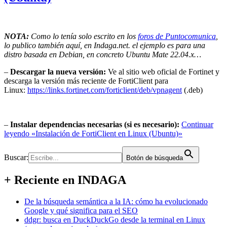
NOTA:
Como lo tenía solo escrito en los
foros de Puntocomunica
,
lo publico también aquí, en Indaga.net. el ejemplo es para una
distro basada en Debian, en concreto Ubuntu Mate 22.04.x…
–
Descargar la nueva versión:
Ve al sitio web oficial de Fortinet y
descarga la versión más reciente de
FortiClient
para
Linux:
https://links.fortinet.com/
forticlient
/deb/vpnagent
(.deb)
–
Instalar dependencias necesarias (si es necesario):
Continuar
leyendo
«Instalación de FortiClient en Linux (Ubuntu)»
Buscar:
Botón de búsqueda
+ Reciente en INDAGA
De la búsqueda semántica a la IA: cómo ha evolucionado
Google y qué significa para el SEO
ddgr: busca en DuckDuckGo desde la terminal en Linux