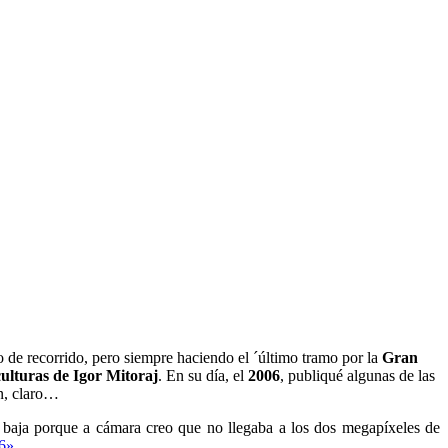
do de recorrido, pero siempre haciendo el ´último tramo por la
Gran
culturas de Igor Mitoraj
. En su día, el
2006
, publiqué algunas de las
en, claro…
e baja porque a cámara creo que no llegaba a los dos megapíxeles de
06»