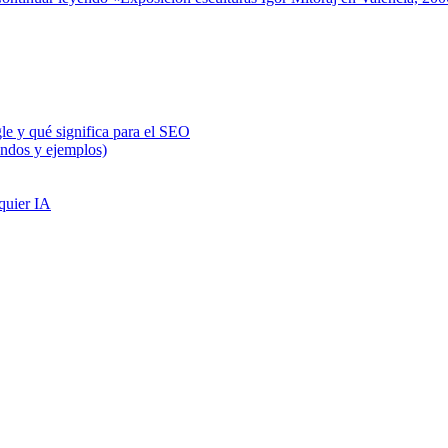
e y qué significa para el SEO
ndos y ejemplos)
quier IA