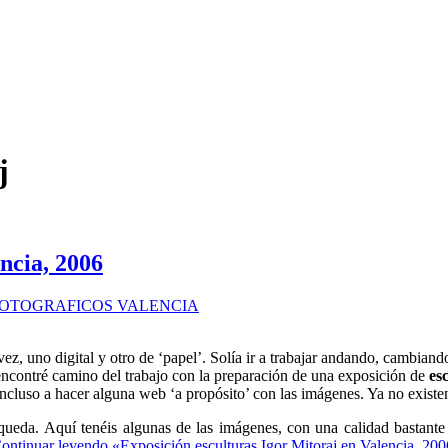
j
ncia, 2006
vez, uno digital y otro de ‘papel’. Solía ir a trabajar andando, cambian
 encontré camino del trabajo con la preparación de una exposición de
es
ncluso a hacer alguna web ‘a propósito’ con las imágenes. Ya no exist
 queda. Aquí tenéis algunas de las imágenes, con una calidad bastant
ontinuar leyendo
«Exposición esculturas Igor Mitoraj en Valencia, 20