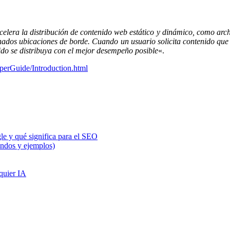
elera la distribución de contenido web estático y dinámico, como archi
ados ubicaciones de borde. Cuando un usuario solicita contenido que s
ido se distribuya con el mejor desempeño posible
«.
perGuide/Introduction.html
e y qué significa para el SEO
ndos y ejemplos)
quier IA