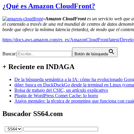
¿Qué es Amazon CloudFront?
«
Amazon CloudFront
es un servicio web que ac
el contenido a través de una red mundial de centros de datos denomin
borde que ofrece la mínima latencia (retardo), de modo que el conten
https://docs.aws.amazon.com/es_es/AmazonCloudFront/latest/Develo
Buscar:
Botón de búsqueda
+ Reciente en INDAGA
De la búsqueda semántica a la IA: cómo ha evolucionado Googl
ddgr: busca en DuckDuckGo desde la terminal en Linux (coma
Bolsa de trabajo del CSIC, un artículo explicativo
Plugin de WordPress Comet Cache: lo borro
Atajos mentales: la técnica de prompting que funciona con cual
Buscador SS64.com