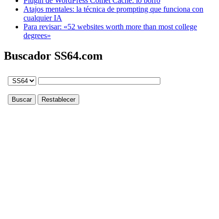
Plugin de WordPress Comet Cache: lo borro
Atajos mentales: la técnica de prompting que funciona con
cualquier IA
Para revisar: «52 websites worth more than most college
degrees»
Buscador SS64.com