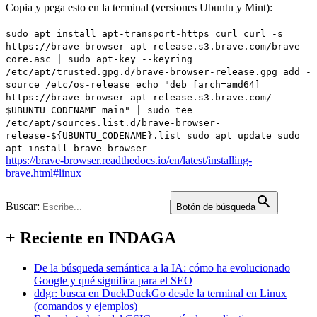
Copia y pega esto en la terminal (versiones Ubuntu y Mint):
sudo apt install apt-transport-https curl curl -s
https://brave-browser-apt-release.s3.brave.com/brave-
core.asc | sudo apt-key --keyring
/etc/apt/trusted.gpg.d/brave-browser-release.gpg add -
source /etc/os-release echo "deb [arch=amd64]
https://brave-browser-apt-release.s3.brave.com/
$UBUNTU_CODENAME main" | sudo tee
/etc/apt/sources.list.d/brave-browser-
release-${UBUNTU_CODENAME}.list sudo apt update sudo
apt install brave-browser
https://brave-browser.readthedocs.io/en/latest/installing-
brave.html#linux
Buscar:
Botón de búsqueda
+ Reciente en INDAGA
De la búsqueda semántica a la IA: cómo ha evolucionado
Google y qué significa para el SEO
ddgr: busca en DuckDuckGo desde la terminal en Linux
(comandos y ejemplos)