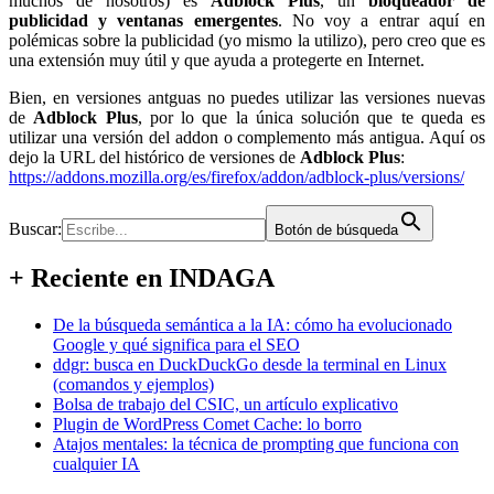
muchos de nosotros) es
Adblock Plus
, un
bloqueador de
publicidad y ventanas emergentes
. No voy a entrar aquí en
polémicas sobre la publicidad (yo mismo la utilizo), pero creo que es
una extensión muy útil y que ayuda a protegerte en Internet.
Bien, en versiones antguas no puedes utilizar las versiones nuevas
de
Adblock Plus
, por lo que la única solución que te queda es
utilizar una versión del addon o complemento más antigua. Aquí os
dejo la URL del histórico de versiones de
Adblock Plus
:
https://addons.mozilla.org/es/firefox/addon/adblock-plus/versions/
Buscar:
Botón de búsqueda
+ Reciente en INDAGA
De la búsqueda semántica a la IA: cómo ha evolucionado
Google y qué significa para el SEO
ddgr: busca en DuckDuckGo desde la terminal en Linux
(comandos y ejemplos)
Bolsa de trabajo del CSIC, un artículo explicativo
Plugin de WordPress Comet Cache: lo borro
Atajos mentales: la técnica de prompting que funciona con
cualquier IA